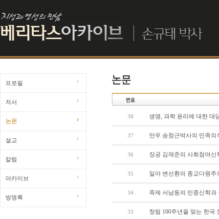
프로필
저서
생명, 과학 윤리에 대한 대
38
논문
만우 송창근박사의 민족의
37
설교
장공 김재준의 사회참여신
36
칼럼
일아 변선환의 종교다원주
35
아카이브
죽제 서남동의 민중신학과
34
방명록
창림 100주년을 맞는 한국
33