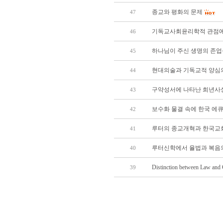
종교와 평화의 문제
47
기독교사회윤리학적 관점에
46
하나님이 주신 생명의 존
45
현대의술과 기독교적 양심
44
구약성서에 나타난 희년사
43
보수화 물결 속에 한국 에
42
루터의 종교개혁과 한국교
41
루터신학에서 율법과 복음
40
Distinction between Law and G
39