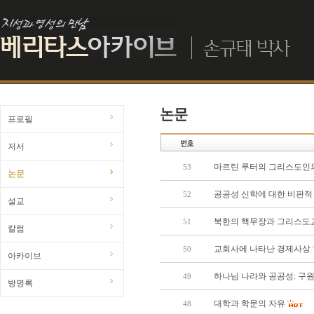
프로필
저서
마르틴 루터의 그리스도인
53
논문
공공성 신학에 대한 비판적
52
설교
북한의 핵무장과 그리스도
51
칼럼
교회사에 나타난 경제사상
50
아카이브
하나님 나라와 공공성: 구
49
방명록
대학과 학문의 자유
48