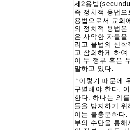
2
(secundu
제
용법
즉 정치적 용법으
용법으로서 교회에
의 정치적 용법은
은 사악한 자들을
리고 율법의 신학
고 참회하게 하여
이 두 정부 혹은
.
말하고 있다
“
이렇기 때문에 
구별해야 한다
.
이
한다
.
하나는 의를
들을 방지하기 위
이는 불충분하다
.
부의 수단을 통해