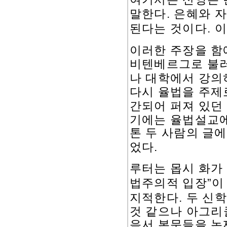
.
말한다
은혜와 자
.
된다는 것이다
이
이러한 주장을 함
비텐베르그로 불러
나 대학에서 강의
다시 율법을 주제
간되어 퍼져 있던
기에는 율법설교에
톤 두 사람의 글
.
었다
루터는 몹시 화가
”
법주의적 입장
이
.
지적한다
두 신학
것 같으나 아그리
음서 본문들을 논