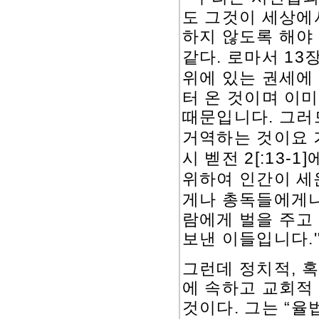
도 그것이 세상에
하지 않도록 해야
같다
.
로마서
13
위에 있는 권세에
터 온 것이며 이
때문입니다
.
그러
거역하는 것이요 
시 벧전
2[:13-1]
위하여 인간이 세
게나 총독들에게
람에게 벌을 주고
보낸 이들입니다
.
,
그런데 정치적
혹
에 속하고 교회적
.
“
것이다
그는
율