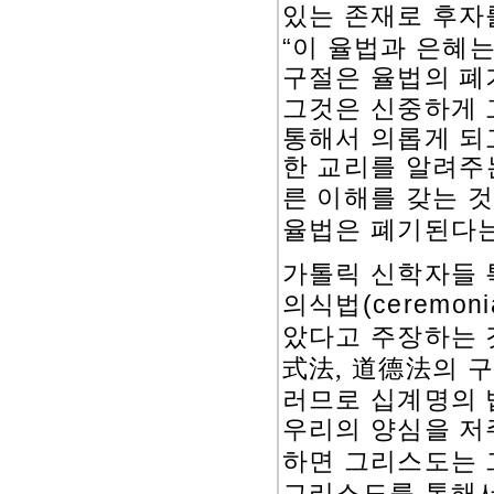
있는 존재로 후자
“
이 율법과 은혜
구절은 율법의 폐
그것은 신중하게 
통해서 의롭게 되
한 교리를 알려주
른 이해를 갖는 
율법은 폐기된다는
가톨릭 신학자들 
(ceremoni
의식법
았다고 주장하는 
式法
道德法
의
구
,
러므로 십계명의 
우리의 양심을 저
하면 그리스도는 
그리스도를 통해