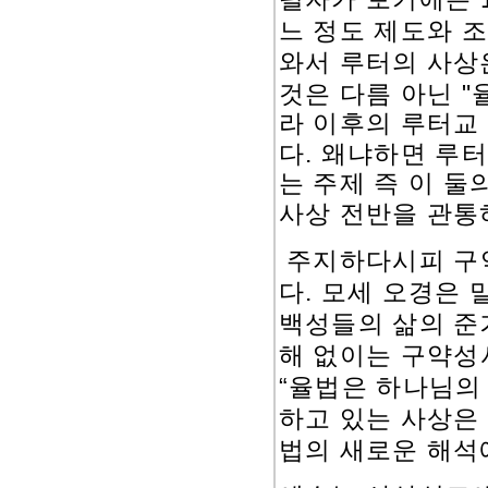
느 정도 제도와 
와서 루터의 사상
"
것은 다름 아닌
라 이후의 루터교
.
다
왜냐하면 루터
는 주제 즉 이 
사상 전반을 관통
주지하다시피 구
.
다
모세 오경은 
백성들의 삶의 준
해 없이는 구약성
“
율법은 하나님의
하고 있는 사상은
법의 새로운 해석