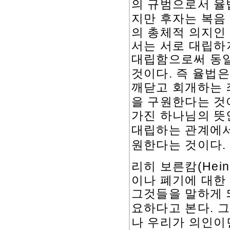
의 규범으로서 율
지만 후자는 복음
의 총체적 의지인
서는 서로 대립하
대립함으로써 동일
.
것이다
즉 율법은
깨닫고 회개하는 
을 구원한다는 것
가진 하나님의 뜻
대립하는 관계에
.
원한다는 것이다
(Hein
리히 보른캄
이나 폐기에 대한
그것들을 말하게 
.
요하다고 본다
그
나 우리가 의인이