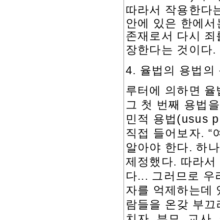
따라서 작용한다
안에 있은 한에서
존재로서 다시 죄
.
장한다는 것이다
4.
율법의 용법의
루터에 의하면 율
그 첫 번째 용법을
(usus po
민적 용법
. “
직접 들어보자
.
알아야 한다
하나
.
제정했다
따라서
...
다
그러므로 우
자를 억제하는데 
람들을 온갖 부끄
,
,
,
치자
부모
교사