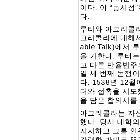
.
“
”
이다
이
동시성
.
다
루터와 아그리콜라
그리콜라에 대해서
able Talk)
에서 
.
을 가한다
루터는
고 다른 반율법주
일 세 번째 논쟁
. 1538
12
다
년
월
터와 접촉을 시도
을 담은 합의서를
아그리콜라는 자신
.
했다
당시 대학의
지지하고 그를 인