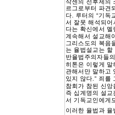
삭센의 선후제의 
르그로부터 파견되
.
“
다
루터의
기독
서 잘못 해석되어
다는 확신에서 멜
계속해서 설교해야
그리스도의 복음을
는 율법설교는 할
반율법주의자들의
히톤은 이렇게 말
관해서만 말하고 
.”
있지 않다
죄를 
참회가 참된 신앙
즉 십계명의 설교
서 기독교인에게
이러한 율법과 율