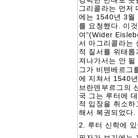
강력한 반대로 뜻
그리콜라는 먼저 
1540
3
에는
년
월
.
를 요청했다
이것
”(Wider Eisleb
여
서 아그리콜라는 
적 질서를 위태롭
져나가서는 안 될
그가 비텐베르그를
1540
에 지쳐서
브란덴부르그의 
국 그는 루터에 
적 입장을 취소하
.
해서 복권되었다
2.
루터 신학에 
필자가 보기에는