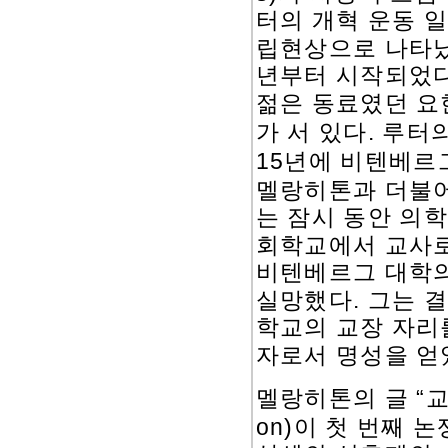
터의 개혁 운동 
립현상으로 나타
년부터 시작되었다
젊은 동료였던 요
.
가 서 있다
루터의
15
년에 비텐베르
멜랑히톤과 더불어
는 잠시 동안 의
회학교에서 교사
비텐베르그 대학의
.
실망했다
그는 결
학교의 교장 자리
자로서 명성을 얻
“
멜랑히톤의 글
교
on)
이 첫 번째 