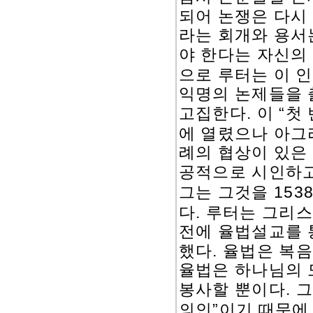
되어 논쟁은 다시
라는 회개와 용서
야 한다는 자신의
으로 루터는 이 
익명의 논제들을 
.
“
고집한다
이
첫 
에 열렸으나 아그
례의 협상이 있은
공적으로 시인하고
153
그는 그것을
.
다
루터는 그리스
전에 율법설교를 
.
했다
율법은 복음
율법은 하나님의 
.
봉사할 뿐이다
그
”
의인
이기 때문에