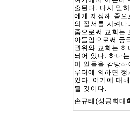
출된다
.
다시 말하
에게 제정해 줌으
의 질서를 지켜나
줌으로써 교회는 
아들임으로써 궁극
권위와 교회는 하
되어 있다
.
하나는
이 일들을 감당하
루터에 의하면 정
있다
.
여기에 대해
될 것이다
.
(
손규태
성공회대