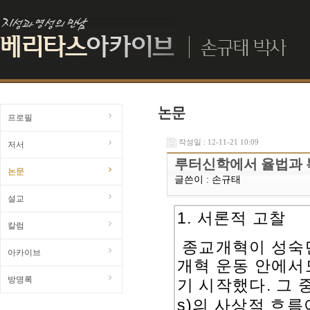
프로필
작성일 : 12-11-21 10:09
저서
루터신학에서 율법과 
논문
글쓴이 :
손규태
설교
1. 서론적 고찰
칼럼
종교개혁이 성숙
아카이브
개혁 운동 안에서
방명록
.
기 시작했다
그 
s)
의 사상적 흐름