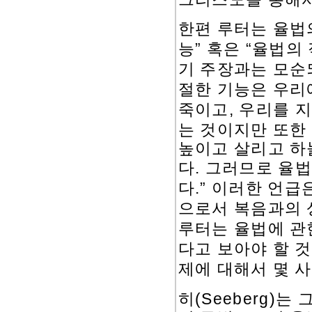
한편 루터는 율법
”
“
능
혹은
율법의 
기 주장과는 모순
절한 기능은 우리
,
죽이고
우리를 
는 것이지만 또한
높이고 살리고 하
.
다
그러므로 율법
.”
다
이러한 언급
으로서 복음과의 
루터는 율법에 관
다고 보아야 할 
제에 대해서 몇 
(Seeberg)
히
는 