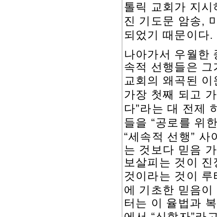
톨릭 교회가 지시
진 기도문 암송
,
되었기 때문이다
.
나아가서 우월한 
속적 선행들은 그
교회의 왜곡된 이
가장 첫째 되고 
”
다
라는 대 전제 
“
들을
공로를 위한
“
”
세속적 선행
사
는 것보다 믿음 
보살피는 것이 진
것이라는 것이 루
에 기초한 믿음이
터는 이 율법과 
“
”
에서
신학자
라고