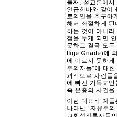
,
둘째
설교론에서 
언급한바와 같이 
로의인을 추구하게
해서 좌절하게 된
하는 것이 아니라
점을 두게 되면 
못하고 결국 모든
llige Gnade)
에 
에 이르지 못하게
”
주의자들
에 대한
과적으로 사람들을
에 빠진 기독교인
즉 은총의 사건을
이런 대표적 예들
“
나타난
자유주의
교회성장론자들의