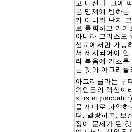
.
고 나선다
그에 
본 명제에 반하는
가 아니라 단지 
로 통회하고 거기
아니라 그리스도 
설교에서만 가능
서 제시되어야 할
라 복음에 기초를
는 것이 아그리콜
아그리콜라는 루터
의인론의 핵심이라
stus et peccator
을 제대로 파악하
,
,
터
멜랑히톤
보
정이 문제가 된 
여기서는 신앙은 