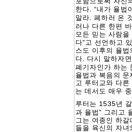
포함으로써 자신의
. “
한다
내가 율법
.
말라
폐하러 온 
러나 다른 한편 
모든 믿는 사람을
”
다
고 선언하고 
스도 이후의 율법
.
다
다시 말하자면
폐기자인가 하는 
율법과 복음의 문
고 루터교와 다른
는 데서도 매우 
1535
루터는
년 
”
과 율법
그리고 
그는 여종인 하갈
들을 육신의 자녀