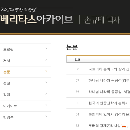
프로필
저서
다트리히 본회퍼의 삶과 신
68
논문
하나님 나라와 공공성(김경
67
설교
하나님 나라와 공공성 -서
66
칼럼
한국의 민중신학과 본회퍼
65
아카이브
본회퍼에 있어서 영성의 문
64
방명록
루터의 경제윤리사상
63