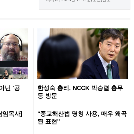
아닌 '공
한성숙 총리, NCCK 박승렬 총무
등 방문
담임목사]
"종교해산법 명칭 사용, 매우 왜곡
된 표현"