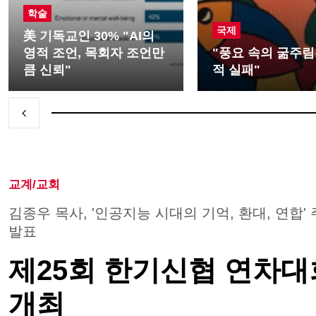
학술
국제
美 기독교인 30% "AI의
영적 조언, 목회자 조언만
"풍요 속의 굶주림
큼 신뢰"
적 실패"
교계/교회
김종우 목사, '인공지능 시대의 기억, 환대, 연합'
발표
제25회 한기신협 연차대
개최