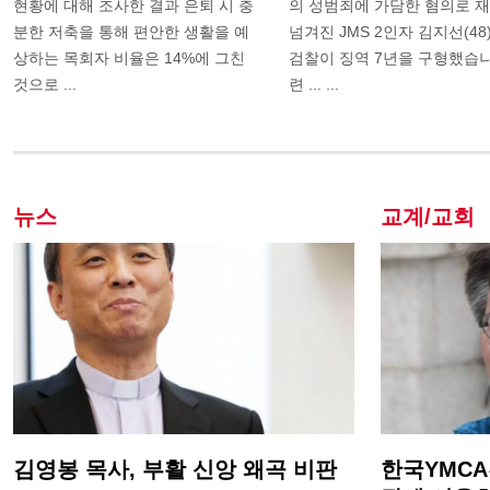
현황에 대해 조사한 결과 은퇴 시 충
의 성범죄에 가담한 혐의로 
분한 저축을 통해 편안한 생활을 예
넘겨진 JMS 2인자 김지선(48
상하는 목회자 비율은 14%에 그친
검찰이 징역 7년을 구형했습니
것으로 ...
련 ... ...
뉴스
교계/교회
김영봉 목사, 부활 신앙 왜곡 비판
한국YMCA