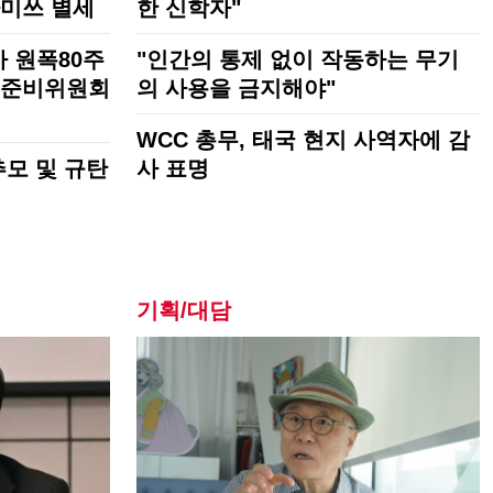
미쓰 별세
한 신학자"
 원폭80주
"인간의 통제 없이 작동하는 무기
 준비위원회
의 사용을 금지해야"
WCC 총무, 태국 현지 사역자에 감
추모 및 규탄
사 표명
기획/대담