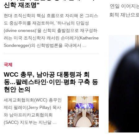
신학 재조명"
연일 이어지는
회적 재난으로
현대 조직신학의 핵심 흐름으로 자리해 온 그리스
도 중심주의를 재검토하며, '하나님의 단일성
(divine oneness)'을 신학의 출발점으로 재구성하
려는 미국 조직신학자 캐서린 손더레거(Katherine
Sonderegger)의 신학방법론을 국내에서 ...
국제
WCC 총무, 남아공 대통령과 회
동...팔레스타인·이민·평화 구축 등
현안 논의
세계교회협의회(WCC) 총무인
제리 필레이(Jerry Pillay) 목사
와 남아프리카교회협의회
(SACC) 지도부는 지난달 ...