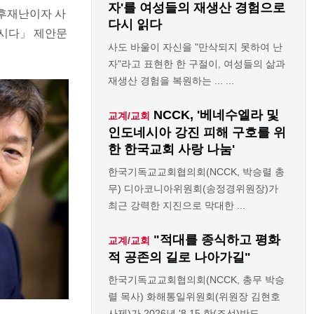
자'를 여성들의 재생산 경험으로
기후재난이자 사
다시 읽다
됩시다」 제안문
사도 바울이 자신을 "만삭되지 못하여 난
자"라고 표현한 한 구절이, 여성들의 삶과
재생산 경험을 복원하는 ... ...
NCCK, '베네수엘라 및
교계/교회
인도네시아 강진 피해 구호를 위
한 한국교회 사랑 나눔'
한국기독교교회협의회(NCCK, 박승렬 총
무) 디아코니아위원회(송정경위원장)가
최근 강력한 지진으로 막대한 ...
"적대를 종식하고 평화
교계/교회
적 공존의 길로 나아가길"
한국기독교교회협의회(NCCK, 총무 박승
렬 목사) 화해통일위원회(위원장 김현호
사제)가 2026년 '8.15 한(조선)반도 ...