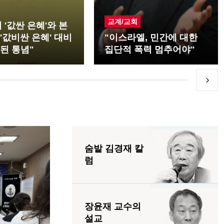
교계/교회
 '값싼 은혜'와 본
'값비싼 은혜' 대비
"이스라엘, 민간에 대한
된 통념"
집단적 폭력 멈추어야"
숨밭 김경재 칼
럼
장윤재 교수의
설교