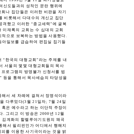
 여신도들과의 성적인 문란 행위에
교회나 집단들은 이러한 비판을 자기
를 비롯해서 다대수의 개신교 집단
 공격했고 이러한 “종교세력”에 굴복
나 이재록의 교회는 수 십대의 교회
리적으로 보복하는 방법을 사용했다.
 동아일보를 급습하여 편집실 집기들
해서 “한국의 대형교회”라는 주제를 내
서 서울의 몇몇 대형교회들의 목사
이 프로그램의 방영불가 신청서를 법
” 등을 통해서 목사세습의 타당성을
 통해서 세 차례에 걸쳐서 정명석이라
다루었다(3월 21일자; 7월 24일
아 혹은 예수라고 하는 이단적 주장이
그리고 이 방송은 2000년 12월
해서 김계화의 할렐루야기도원의 왜곡
 통해서 필리핀인가 어디에서 행해지
지피를 이용한 사기극이라는 것을 밝