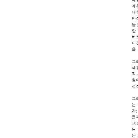
계
대
반
들
한
버
이
을
그
세
직
원
선
그
는
자
문
1
된
는