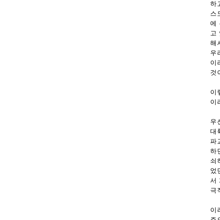
하
스
에
고
해
우
이
것
이
이
우
대
파
하
쇠
었
서
극
이
주