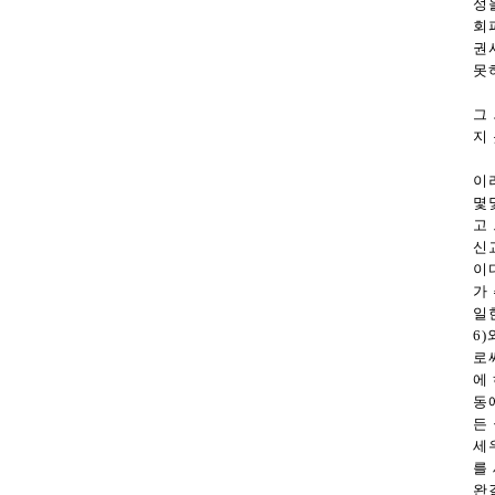
성
회
권
못
그
지
이
몇
고
신
이
가
일
6
로
에
동
든
세
를
완