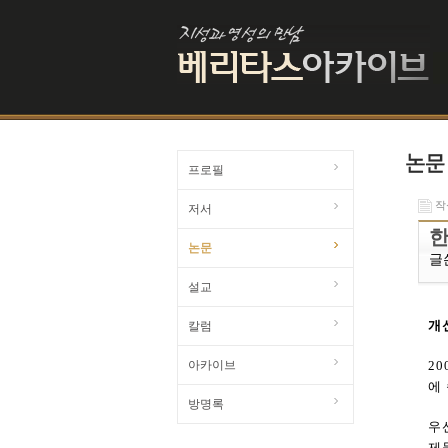
프로필
작성
저서
한
논문
글
설교
개
칼럼
아카이브
2
에
방명록
우
제