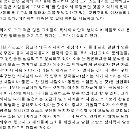
을 맹세했던 교회와 목사들에 반대하여 오직 그리스도에게만 고백하고자
퍼 같은 사람들이 “고백교회”를 만들어서 투쟁했던 것을 기억하게 된다.
사장의 권위주의적 행태와 그를 뒷받침하고 있는 교권주의적 이사들의
하고 있다. 이리하여 방송은 몇 달째 파행을 거듭하고 있다.
 외에도 크고 적은 많은 교회들의 목사의 이단적 행태와 비리들로 야기
 못한 행태들을 저지르고 있다는 보도가 계속되고 있다.
러한 개신교의 종교적 왜곡과 사회적 재정적 비리들에 관한 일련의 언
몇 주간지들과 계간지들까지 한국의 종교들, 특히 개신교회의 문제점들
 그 원인들을 심층적으로 분석하고 있다. 이러한 언론매체들의 분석을 
교의 모습은 한마디로 교회가 예수가 그 제자들에게 전하고자 했던 가르
다”(마태복음 5:13-17) 라는 명제와는 거리가 멀다는 것이다. 좀더 
 추구했던 하나님의 나라 즉 민주적 정치질서(섬기는 자가 다스리는 자다
한 사람이나 짧은 시간 일한 사람이나 동일한 노임은 밭는 것)를 실현하려
)와는 너무나 동떨어져 있다는 것이다. 예수의 제자들이 모인 공동체는 
써 이 세상에 하나님 나라를 실현하도록 부름 받았다고 할 수 있다. 그
 하나님 나라를 실천하는 소금과 빛의 사역을 하지 않고 스스로가 완결
에 역행하는 행태로 나아갔다는 것이다. 중세기 가톨릭교회가 스스로를
 권력을 장악하고 스스로 구원의 담지자로 주장했듯이 오늘날의 교회들
우는 일은 잊어버리고 자체가 마치 궁극적 목적인 것처럼 이해하는 단체
 세우려 했으나 그 제자들이 교회를 세웠다고 말한 프랑스 성서학자 알
결적 집단으로 전락한 것이다.