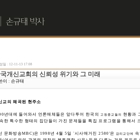
일 : 12-11-13 17:08
국개신교회의 신뢰성 위기와 그 미래
쓴이 :
손규태
신교의 왜곡된 현주소
000년대에 들어와서 언론매체들은 앞다투어 한국의
현황과 
고등종교들의
 속한 특수한 형태의 집단들이 가진 문제들을 특집 프로그램을 통해서 크
선 문화방송MBC)은 1998년 4월 5일 `시사매거진 2580'은
속
감리교단에
들(여신도와의 관계와 재정의 불투명한 사용) 등을 다루는 것을 필두로 해