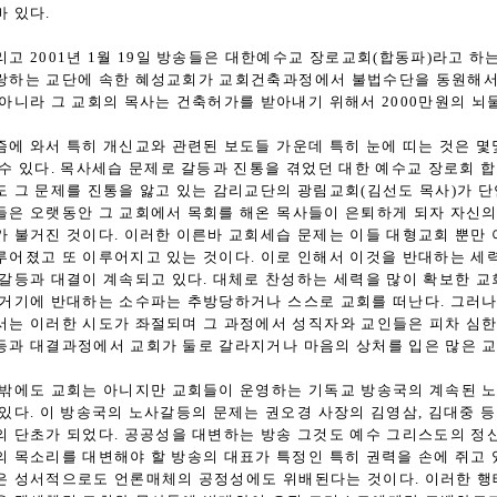
바 있다.
리고 2001년 1월 19일 방송들은 대한예수교 장로교회(합동파)라고 
랑하는 교단에 속한 혜성교회가 교회건축과정에서 불법수단을 동원해서 
 아니라 그 교회의 목사는 건축허가를 받아내기 위해서 2000만원의 뇌
즘에 와서 특히 개신교와 관련된 보도들 가운데 특히 눈에 띠는 것은 
 수 있다. 목사세습 문제로 갈등과 진통을 겪었던 대한 예수교 장로회 
도 그 문제를 진통을 앓고 있는 감리교단의 광림교회(김선도 목사)가 단연
들은 오랫동안 그 교회에서 목회를 해온 목사들이 은퇴하게 되자 자신의
가 불거진 것이다. 이러한 이른바 교회세습 문제는 이들 대형교회 뿐만
루어졌고 또 이루어지고 있는 것이다. 이로 인해서 이것을 반대하는 세
 갈등과 대결이 계속되고 있다. 대체로 찬성하는 세력을 많이 확보한 
 거기에 반대하는 소수파는 추방당하거나 스스로 교회를 떠난다. 그러나
서는 이러한 시도가 좌절되며 그 과정에서 성직자와 교인들은 피차 심한
등과 대결과정에서 교회가 둘로 갈라지거나 마음의 상처를 입은 많은 교
 밖에도 교회는 아니지만 교회들이 운영하는 기독교 방송국의 계속된 
 있다. 이 방송국의 노사갈등의 문제는 권오경 사장의 김영삼, 김대중 
의 단초가 되었다. 공공성을 대변하는 방송 그것도 예수 그리스도의 정
의 목소리를 대변해야 할 방송의 대표가 특정인 특히 권력을 손에 쥐고
은 성서적으로도 언론매체의 공정성에도 위배된다는 것이다. 이러한 행