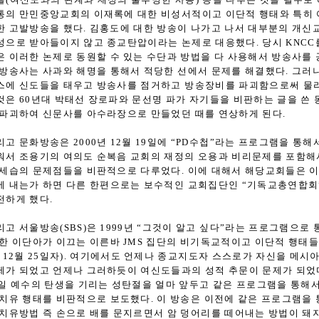
통의 만민중앙교회의 이재록에 대한 비성서적이고 이단적 행태와 특히
한 고발방송을 했다. 김홍도에 대한 방송이 나가고 나서 대부분의 개신
성으로 받아들이지 않고 종교탄압이라는 논제로 대응했다. 당시 KNCC
은 이러한 논제로 동원할 수 있는 수단과 방법을 다 사용해서 방송사를
 방송사는 사과와 해명을 통해서 적당한 선에서 문제를 해결했다. 그러
스에 신도들을 태우고 방송사를 점거하고 방송장비를 파괴함으로써 물
것은 60년대 박태선 장로파와 문선명 파가 자기들을 비판하는 글을 쓴
 파괴하여 신문사를 아수라장으로 만들었던 때를 연상하게 된다.
리고 문화방송은 2000년 12월 19일에 “PD수첩”라는 프로그램을 통
워서 조용기의 여의도 순복음 교회의 재정의 오용과 비리문제를 포함해
 세습의 문제점들을 비판적으로 다루었다. 이에 대해서 해당교회들은 
에 내는가 하면 다른 한편으로는 보수적인 교회집단인 “기독교총연합회
전하게 했다.
리고 서울방송(SBS)은 1999년 “그것이 알고 싶다”라는 프로그램으로
 한 이단아가 이끄는 이른바 JMS 집단의 비기독교적이고 이단적 행태들을 
; 12월 25일자). 여기에서도 언제나 종교지도자 스스로가 자신을 메시
제가 되었고 언제나 그러하듯이 여신도들과의 성적 추문이 문제가 되었다. 
6일 예수의 탄생을 기리는 성탄절을 얼마 앞두고 같은 프로그램을 통
 치유 행태를 비판적으로 보도했다. 이 방송은 이전에 같은 프로그램을
 치유방법 즉 손으로 배를 문지르면서 암 덩어리를 떼어내는 방법이 돼