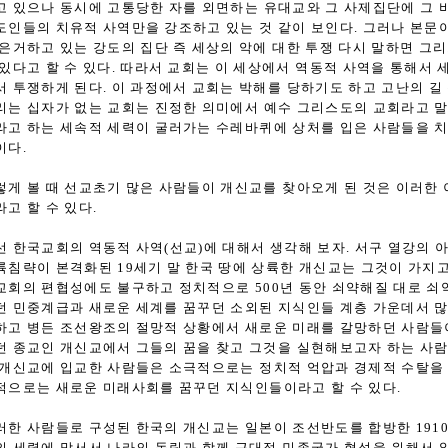
고 있으나 동시에 고통당한 자를 외면하는 유대교와 그 사제집단에 그 
도인들의 치유적 사역만을 강조하고 있는 것 같이 보인다. 그러나 본문
 은거하고 있는 강도의 집단 즉 세상의 악에 대한 투쟁 다시 말하면 
 있다고 할 수 있다. 따라서 교회는 이 세상에서 역동적 사역을 통해서
서 투쟁하게 된다. 이 과정에서 교회는 박해를 당하기도 하고 고난의 길
리는 십자가 없는 교회는 진정한 의미에서 예수 그리스도의 교회라고 말할
라고 하는 세속적 세력이 굴러가는 수레바퀴에 상처를 입은 사람들을 
이다.
렇게 볼 때 선교초기 많은 사람들이 개신교를 찾아오게 된 것은 이러한 
라고 할 수 있다.
선 한국교회의 역동적 사역(선교)에 대해서 생각해 보자. 서구 열강의
륙침략이 본격화된 19세기 말 한국 땅에 상륙한 개신교는 그것이 가지
교회의 편협성에도 불구하고 정치적으로 500년 동안 쇠약해질 대로 
던 민중계급과 새로운 세계를 꿈꾸던 소외된 지식인들 계층 가운데서 많
하고 병든 조선왕조의 절망적 상황에서 새로운 미래를 갈망하던 사람들
던 종교인 개신교에서 그들의 꿈을 찾고 그것을 실현해보고자 하는 사람
 개신교에 입교한 사람들은 소극적으로는 정치적 억압과 경제적 수탈을
적으로는 새로운 미래사회를 꿈꾸던 지식인들이라고 할 수 있다.
러한 사람들로 구성된 한국의 개신교는 일본이 조선반도를 합방한 191
의 세력에 맞서서 나라의 독립과 함께 근대적 민족국가 형성을 위해서