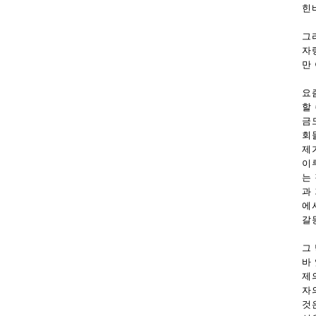
힌
그
자
만
요
할
금
회
제
이
는
과
에
갈
그
바
제
자
것