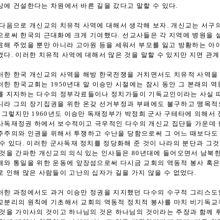
상에 건설한다는 차원에서 바른 길을 갔다고 말할 수 있다.
 다음으로 개신교의 치유적 사역에 대해서 생각해 보자. 개신교는 서구
으로써 한국의 근대화에 크게 기여했다. 선교사들은 각 지역에 병원을
료해 주었을 뿐만 아니라 고아원 등을 세워서 부모를 잃고 방황하는 아
켰다. 이러한 치유적 사역에 대해서 많은 것을 말할 수 있지만 지면 관
러한 한국 개신교의 사역을 해방 한국전쟁을 거치면서도 치유적 사역을 
러한 한국교회는 1950년대 말 이승만 시절에는 잠시 동안 그 본래의 
를 지지하는 다수의 정부각료들이나 정치가들이 기독교인이라는 사실 
니라 그의 장기집권을 위한 온갖 선거부정과 부패에도 불구하고 맹목적
. 그렇지만 1960년도 이승만 독재정부가 박정희 군사 구테타에 의해서 
사독재정권 하에서 보수적이고 극우적인 다수의 개신교 집단들 가운데
주주의와 인권을 위해서 투쟁하고 수난을 당함으로써 그 어느 때보다도
 수 있다. 이러한 군사독재 정치를 정당화해 준 것이 나라의 분단과 
 것을 간파한 개신교의 의식 있는 인사들은 80년대에 들어오면서 남북
해와 통일을 위한 운동에 앞장섬으로써 다시금 교회의 역동적 봉사 혹은
로 인해 많은 사람들이 고난의 십자가 길을 가지 않을 수 없었다.
러한 과정에서도 과거 이승만 정권을 지지했던 다수의 수구적 그리스
교분리의 원칙에 기초해서 교회의 역동적 정치적 봉사를 마치 비기독교
 것을 가이사의 것이고 하나님의 것은 하나님의 것이라는 주장과 함께 