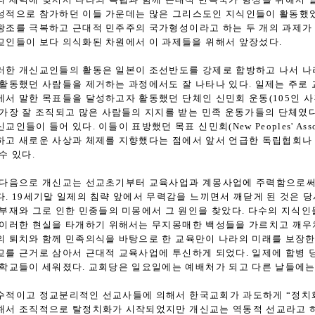
성적으로 참가하던 이들 가운데는 많은 그리스도인 지식인들이 활동했었
왕조를 극복하고 근대적 민주주의 국가형성이라고 하는 두 개의 과제가 
교인들이 보다 의식화된 차원에서 이 과제들을 위해서 앞장섰다.
러한 개신교인들의 활동은 일본이 조선반도를 강제로 합방하고 나서 나
 활동했던 사람들을 제거하는 과정에서도 잘 나타나 있다. 일제는 주로
에서 말한 목표들을 달성하고자 활동했던 단체인 신민회 운동(105인 사
 가장 잘 조직되고 많은 사람들의 지지를 받는 민족 운동가들의 단체였
교인들이 들어 있다. 이들이 표방했던 목표 신민회(New Peoples' Asso
하고 새로운 사상과 체제를 지향했다는 점에서 앞서 언급한 독립협회
수 있다.
 다음으로 개신교는 선교초기부터 교육사업과 계몽사업에 주력함으로써
다. 19세기말 일제의 침략 앞에서 무력감을 느끼면서 깨닫게 된 것은 
 부재와 그로 인한 민중들의 미몽에서 그 원인을 찾았다. 다수의 지식인
 이러한 현실을 타개하기 위해서는 무지몽매한 백성들을 가르치고 깨우
의 퇴치와 함께 민족의식을 바탕으로 한 교육만이 나라의 미래를 보장한
교를 근거로 삼아서 근대적 교육사업에 투신하게 되었다. 일제에 합병 당
 학교들이 세워졌다. 교회당은 일요일에는 예배처가 되고 다른 날들에는
수적이고 정교분리적인 선교사들에 의해서 한국교회가 과도하게 “정치화
해서 조직적으로 탈정치화가 시작되었지만 개신교는 역동적 선교라고 