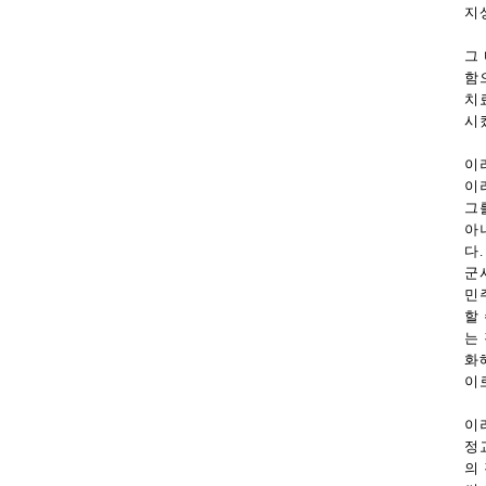
지
그
함
치
시
이
이
그
아
다
군
민
할
는
화
이
이
정
의