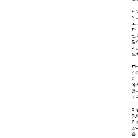
이
되
고
한
신
말
자
도
한
주
다
에
존
기
이
있
하
감
을