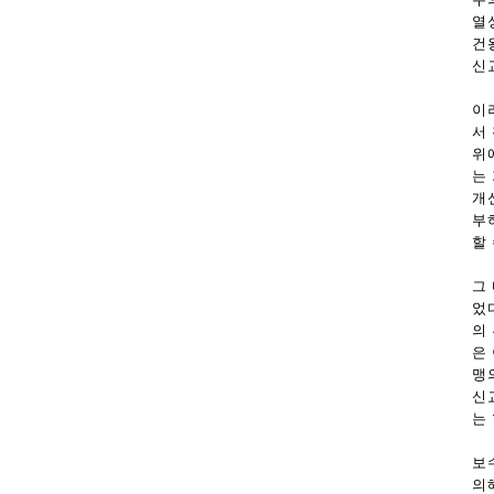
열
건
신
이
서
위
는
개신
부
할 
그
었
의
은
맹
신
는
보
의