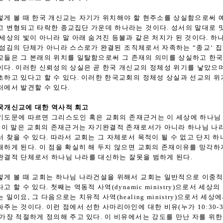
렇게 볼 때 한국 개신교는 자기가 위치해야 할 현주소를 상실함으로써 
고 변형되고 타락한 종교집단 가운데 하나라는 것이다. 성서의 말대로 
 세상의 빛이 아니라 말 아래 숨겨진 등불과 같은 처지가 된 것이다. 하
 섬김의 단체가 아니라 스스로가 완결된 조직체로서 자족하는 “종교‘ 집
교들은 그 본래의 위치를 일탈함으로써 그 존재의 의미를 상실하고 한
이다. 이러한 신뢰성의 상실은 곧 한국 개신교의 정체성 위기를 낳았으
초하고 있다고 할 수 있다. 이러한 한국교회의 정체성 상실과 선교의 
처에서 발견할 수 있다.
국개신교에 대한 역사적 회고
기도문에 따르면 그리스도인 혹은 교회의 존재근거는 이 세상에 하나님
. 이 말은 교회의 존재근거는 자기완결적 존재로서가 아니라 하나님 나
서 찾을 수 있다. 따라서 교회는 그 자체로서 목적이 될 수 없고 단지 
재하게 된다. 이 점을 확실히 해 두지 않으면 교회의 존재이유를 망각
완결적 단체로서 하나님 나라를 대신하는 잘못을 범하게 된다.
렇게 볼 때 교회는 하나님 나라건설을 위해서 교회는 일반적으로 이중적 사역(d
다고 할 수 있다. 첫째는 역동적 사역(dynamic ministry)으로서 세
는 일이요, 그 다음으로는 치유적 사역(healing ministry)으로서 
싸주는 것이다. 이런 점에서 선한 사마리아인에 대한 비유(누가 10:30-
 가장 적절하게 정의해 주고 있다. 이 비유에서는 강도를 만난 자를 위