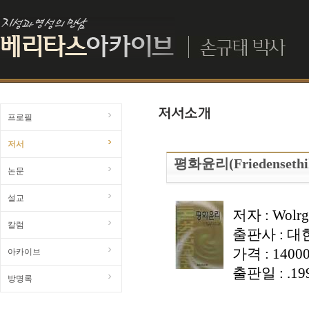
프로필
저서
평화윤리(Friedensethi
논문
설교
저자 : Wolrg
칼럼
출판사 : 
가격 : 1400
아카이브
출판일 : .1
방명록