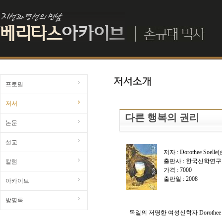
프로필
저서
다른 행복의 권리
논문
설교
저자 : Dorothee Soe
출판사 : 한국신학연
칼럼
가격 : 7000
출판일 : 2008
아카이브
방명록
독일의 저명한 여성신학자 Dorothee S