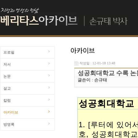
프로필
작성일 : 12-01-18 13:48
저서
성공회대학교 수록 논
논문
글쓴이 :
손규태
설교
칼럼
성공회대학교 
아카이브
1. [루터에 있어
방명록
호, 성공회대학교 출