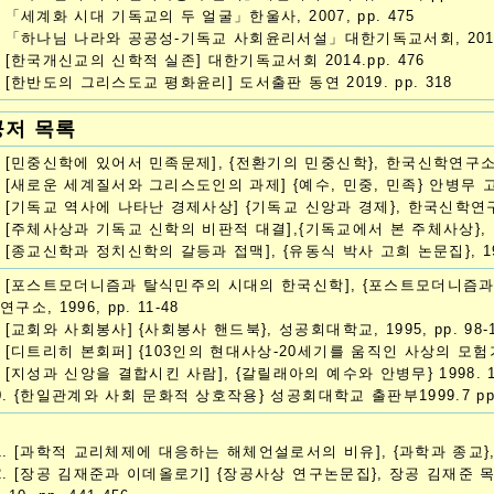
. 「세계화 시대 기독교의 두 얼굴」한울사, 2007, pp. 475
. 「하나님 나라와 공공성-기독교 사회윤리서설」대한기독교서회, 2010 
. [한국개신교의 신학적 실존] 대한기독교서회 2014.pp. 476
. [한반도의 그리스도교 평화윤리] 도서출판 동연 2019. pp. 318
공저 목록
. [민중신학에 있어서 민족문제], {전환기의 민중신학}, 한국신학연구소, 199
. [새로운 세계질서와 그리스도인의 과제] {예수, 민중, 민족} 안병무 고희 논
. [기독교 역사에 나타난 경제사상] {기독교 신앙과 경제}, 한국신학연구소, 
. [주체사상과 기독교 신학의 비판적 대결],{기독교에서 본 주체사상}, 민중사, 
. [종교신학과 정치신학의 갈등과 접맥], {유동식 박사 고희 논문집}, 1995,
. [포스트모더니즘과 탈식민주의 시대의 한국신학], {포스트모더니즘
연구소, 1996, pp. 11-48
. [교회와 사회봉사] {사회봉사 핸드북}, 성공회대학교, 1995, pp. 98-1
. [디트리히 본회퍼] {103인의 현대사상-20세기를 움직인 사상의 모험가들},
. [지성과 신앙을 결합시킨 사람], {갈릴래아의 예수와 안병무} 1998. 1
0. {한일관계와 사회 문화적 상호작용} 성공회대학교 출판부1999.7 pp 
1. [과학적 교리체제에 대응하는 해체언설로서의 비유], {과학과 종교}, 아카넷
2. [장공 김재준과 이데올로기] {장공사상 연구논문집}, 장공 김재준 