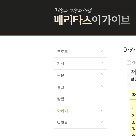
프로필
작성
저서
저
논문
글
설교
칼럼
1
아카이브
2
3
방명록
4
5