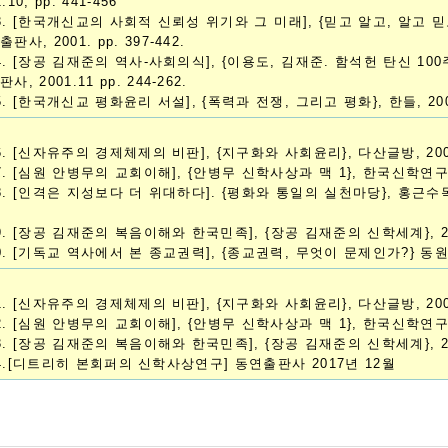
1.10, pp. 441-456
3. [한국개신교의 사회적 신뢰성 위기와 그 미래], {믿고 알고, 알고 
출판사, 2001. pp. 397-442.
4. [장공 김재준의 역사-사회의식], {이용도, 김재준. 함석헌 탄신 10
판사, 2001.11 pp. 244-262.
5. [한국개신교 평화윤리 서설], {폭력과 전쟁, 그리고 평화}, 한들, 2002,
6. [신자유주의 경제체제의 비판], {지구화와 사회윤리}, 다산글방, 2003,
7. [심원 안병무의 교회이해], {안병무 신학사상과 맥 1}, 한국신학연구소, 2
8. [인격은 지성보다 더 위대하다]. {평화와 통일의 실천마당}, 홍근
9. [장공 김재준의 복음이해와 한국민족], {장공 김재준의 신학세계}, 2006
0. [기독교 역사에서 본 종교권력], {종교권력, 무엇이 문제인가?} 동원, 2
1. [신자유주의 경제체제의 비판], {지구화와 사회윤리}, 다산글방, 2003,
2. [심원 안병무의 교회이해], {안병무 신학사상과 맥 1}, 한국신학연구소, 2
3. [장공 김재준의 복음이해와 한국민족], {장공 김재준의 신학세계}, 200
4.[디트리히 본회퍼의 신학사상연구] 동연출판사 2017년 12월