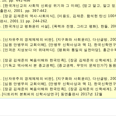
1.10, pp. 441-456
3. [한국개신교의 사회적 신뢰성 위기와 그 미래], {믿고 알고, 알고 
출판사, 2001. pp. 397-442.
4. [장공 김재준의 역사-사회의식], {이용도, 김재준. 함석헌 탄신 10
판사, 2001.11 pp. 244-262.
5. [한국개신교 평화윤리 서설], {폭력과 전쟁, 그리고 평화}, 한들, 2002,
6. [신자유주의 경제체제의 비판], {지구화와 사회윤리}, 다산글방, 2003,
7. [심원 안병무의 교회이해], {안병무 신학사상과 맥 1}, 한국신학연구소, 2
8. [인격은 지성보다 더 위대하다]. {평화와 통일의 실천마당}, 홍근
9. [장공 김재준의 복음이해와 한국민족], {장공 김재준의 신학세계}, 2006
0. [기독교 역사에서 본 종교권력], {종교권력, 무엇이 문제인가?} 동원, 2
1. [신자유주의 경제체제의 비판], {지구화와 사회윤리}, 다산글방, 2003,
2. [심원 안병무의 교회이해], {안병무 신학사상과 맥 1}, 한국신학연구소, 2
3. [장공 김재준의 복음이해와 한국민족], {장공 김재준의 신학세계}, 200
4.[디트리히 본회퍼의 신학사상연구] 동연출판사 2017년 12월