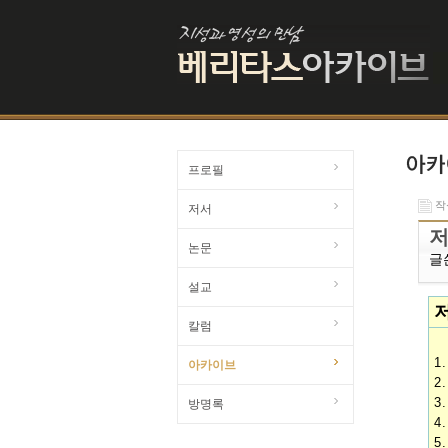
프로필
작성
저서
저
논문
글
설교
칼럼
1
아카이브
2
3
방명록
4
5