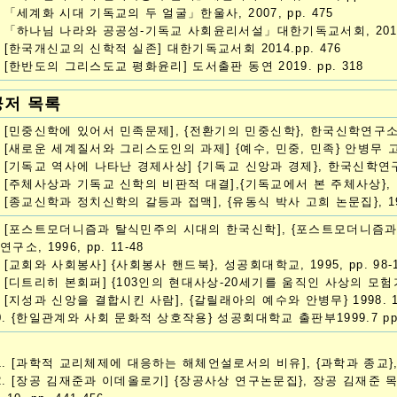
. 「세계화 시대 기독교의 두 얼굴」한울사, 2007, pp. 475
. 「하나님 나라와 공공성-기독교 사회윤리서설」대한기독교서회, 2010 
. [한국개신교의 신학적 실존] 대한기독교서회 2014.pp. 476
. [한반도의 그리스도교 평화윤리] 도서출판 동연 2019. pp. 318
공저 목록
. [민중신학에 있어서 민족문제], {전환기의 민중신학}, 한국신학연구소, 199
. [새로운 세계질서와 그리스도인의 과제] {예수, 민중, 민족} 안병무 고희 논
. [기독교 역사에 나타난 경제사상] {기독교 신앙과 경제}, 한국신학연구소, 
. [주체사상과 기독교 신학의 비판적 대결],{기독교에서 본 주체사상}, 민중사, 
. [종교신학과 정치신학의 갈등과 접맥], {유동식 박사 고희 논문집}, 1995,
. [포스트모더니즘과 탈식민주의 시대의 한국신학], {포스트모더니즘
연구소, 1996, pp. 11-48
. [교회와 사회봉사] {사회봉사 핸드북}, 성공회대학교, 1995, pp. 98-1
. [디트리히 본회퍼] {103인의 현대사상-20세기를 움직인 사상의 모험가들},
. [지성과 신앙을 결합시킨 사람], {갈릴래아의 예수와 안병무} 1998. 1
0. {한일관계와 사회 문화적 상호작용} 성공회대학교 출판부1999.7 pp 
1. [과학적 교리체제에 대응하는 해체언설로서의 비유], {과학과 종교}, 아카넷
2. [장공 김재준과 이데올로기] {장공사상 연구논문집}, 장공 김재준 