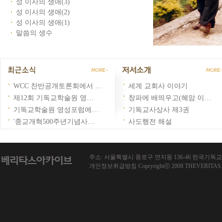
성 이사의 생애(3)
성 이사의 생애(2)
성 이사의 생애(1)
말씀의 생수
WCC 찬반공개토론회에서 …
세계 교회사 이야기
제12회 기독교학술원 영…
창파에 배띄우고(혜암 이…
기독교학술원 영성포럼에…
기독교사상사 제3권
'종교개혁500주년기념사…
사도행전 해설
주소: 서울특별시 종로구 연지동 136-46 한국기독교회관 1013호
개인정보취급방침 Copryrightⓒ 2008 THEVERITAS.co.