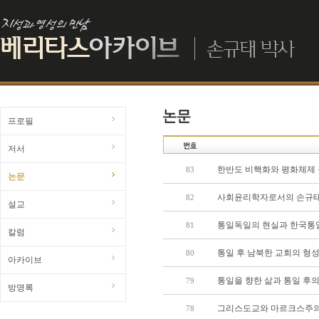
프로필
저서
한반도 비핵화와 평화체제 
83
논문
사회윤리학자로서의 손규
82
설교
통일독일의 현실과 한국통
81
칼럼
통일 후 남북한 교회의 형
80
아카이브
통일을 향한 삶과 통일 후
79
방명록
그리스도교와 마르크스주의 
78