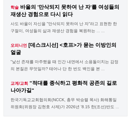
바울의 '만삭되지 못하여 난 자'를 여성들의
학술
재생산 경험으로 다시 읽다
사도 바울이 자신을 "만삭되지 못하여 난 자"라고 표현한 한
구절이, 여성들의 삶과 재생산 경험을 복원하는 ... ...
[데스크시선] <호프>가 묻는 이방인의
오피니언
얼굴
"낯선 존재를 마주했을 때 인간 내면에서 소용돌이치는 감정
의 본질은 무엇일까? 태어나 단 한 번도 백인을 본 ...
"적대를 종식하고 평화적 공존의 길로
교계/교회
나아가길"
한국기독교교회협의회(NCCK, 총무 박승렬 목사) 화해통일
위원회(위원장 김현호 사제)가 2026년 '8.15 한(조선)반도 ...