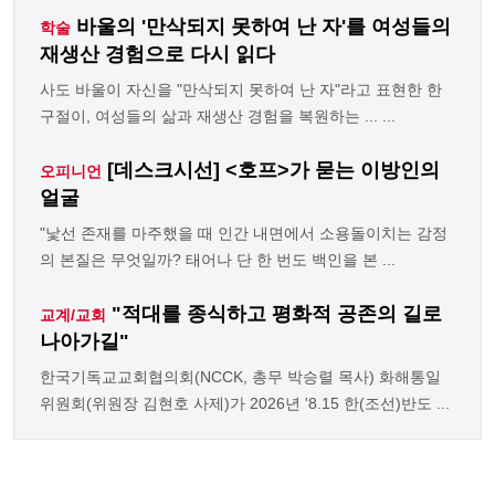
바울의 '만삭되지 못하여 난 자'를 여성들의
학술
재생산 경험으로 다시 읽다
사도 바울이 자신을 "만삭되지 못하여 난 자"라고 표현한 한
구절이, 여성들의 삶과 재생산 경험을 복원하는 ... ...
[데스크시선] <호프>가 묻는 이방인의
오피니언
얼굴
"낯선 존재를 마주했을 때 인간 내면에서 소용돌이치는 감정
의 본질은 무엇일까? 태어나 단 한 번도 백인을 본 ...
"적대를 종식하고 평화적 공존의 길로
교계/교회
나아가길"
한국기독교교회협의회(NCCK, 총무 박승렬 목사) 화해통일
위원회(위원장 김현호 사제)가 2026년 '8.15 한(조선)반도 ...