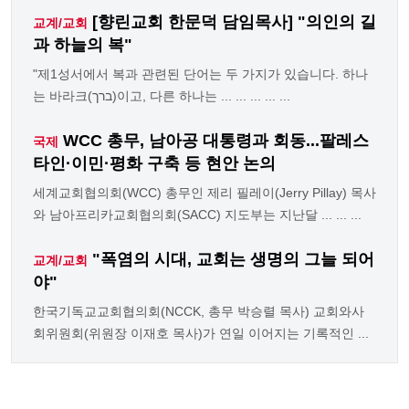
[향린교회 한문덕 담임목사] "의인의 길
교계/교회
과 하늘의 복"
"제1성서에서 복과 관련된 단어는 두 가지가 있습니다. 하나
는 바라크(ברך)이고, 다른 하나는 ... ... ... ... ...
WCC 총무, 남아공 대통령과 회동...팔레스
국제
타인·이민·평화 구축 등 현안 논의
세계교회협의회(WCC) 총무인 제리 필레이(Jerry Pillay) 목사
와 남아프리카교회협의회(SACC) 지도부는 지난달 ... ... ...
"폭염의 시대, 교회는 생명의 그늘 되어
교계/교회
야"
한국기독교교회협의회(NCCK, 총무 박승렬 목사) 교회와사
회위원회(위원장 이재호 목사)가 연일 이어지는 기록적인 ...