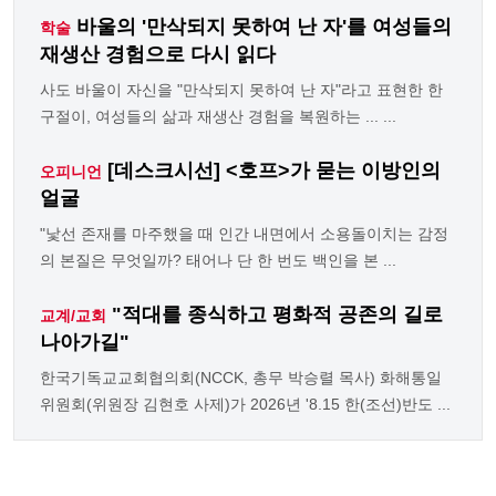
바울의 '만삭되지 못하여 난 자'를 여성들의
학술
재생산 경험으로 다시 읽다
사도 바울이 자신을 "만삭되지 못하여 난 자"라고 표현한 한
구절이, 여성들의 삶과 재생산 경험을 복원하는 ... ...
[데스크시선] <호프>가 묻는 이방인의
오피니언
얼굴
"낯선 존재를 마주했을 때 인간 내면에서 소용돌이치는 감정
의 본질은 무엇일까? 태어나 단 한 번도 백인을 본 ...
"적대를 종식하고 평화적 공존의 길로
교계/교회
나아가길"
한국기독교교회협의회(NCCK, 총무 박승렬 목사) 화해통일
위원회(위원장 김현호 사제)가 2026년 '8.15 한(조선)반도 ...