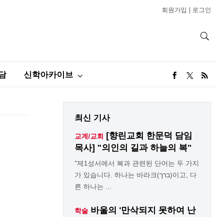
회원가입
|
로그인
담
신학아카이브
최신 기사
[향린교회 한문덕 담임
교계/교회
목사] "의인의 길과 하늘의 복"
"제1성서에서 복과 관련된 단어는 두 가지
가 있습니다. 하나는 바라크(ברך)이고, 다
른 하나는 ...
바울의 '만삭되지 못하여 난
학술