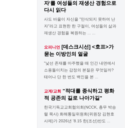
자'를 여성들의 재생산 경험으로
다시 읽다
사도 바울이 자신을 "만삭되지 못하여 난
자"라고 표현한 한 구절이, 여성들의 삶과
재생산 경험을 복원하는 ... ...
[데스크시선] <호프>가
오피니언
묻는 이방인의 얼굴
"낯선 존재를 마주했을 때 인간 내면에서
소용돌이치는 감정의 본질은 무엇일까?
태어나 단 한 번도 백인을 본 ...
"적대를 종식하고 평화
교계/교회
적 공존의 길로 나아가길"
한국기독교교회협의회(NCCK, 총무 박승
렬 목사) 화해통일위원회(위원장 김현호
사제)가 2026년 '8.15 한(조선)반도 ...