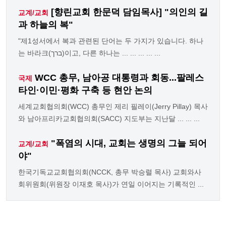
[향린교회 한문덕 담임목사] "의인의 길
교계/교회
과 하늘의 복"
"제1성서에서 복과 관련된 단어는 두 가지가 있습니다. 하나
는 바라크(ברך)이고, 다른 하나는 ... ... ... ... ...
WCC 총무, 남아공 대통령과 회동...팔레스
국제
타인·이민·평화 구축 등 현안 논의
세계교회협의회(WCC) 총무인 제리 필레이(Jerry Pillay) 목사
와 남아프리카교회협의회(SACC) 지도부는 지난달 ... ... ...
"폭염의 시대, 교회는 생명의 그늘 되어
교계/교회
야"
한국기독교교회협의회(NCCK, 총무 박승렬 목사) 교회와사
회위원회(위원장 이재호 목사)가 연일 이어지는 기록적인 ...