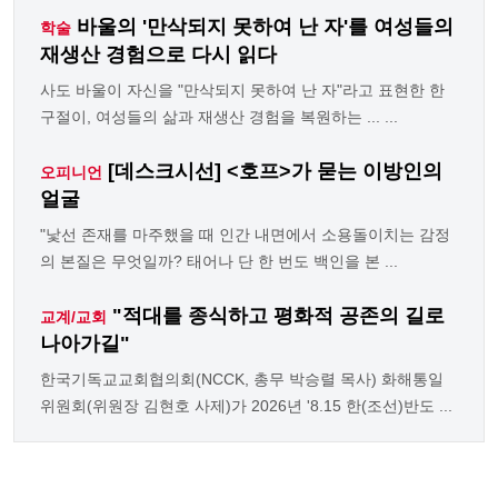
바울의 '만삭되지 못하여 난 자'를 여성들의
학술
재생산 경험으로 다시 읽다
사도 바울이 자신을 "만삭되지 못하여 난 자"라고 표현한 한
구절이, 여성들의 삶과 재생산 경험을 복원하는 ... ...
[데스크시선] <호프>가 묻는 이방인의
오피니언
얼굴
"낯선 존재를 마주했을 때 인간 내면에서 소용돌이치는 감정
의 본질은 무엇일까? 태어나 단 한 번도 백인을 본 ...
"적대를 종식하고 평화적 공존의 길로
교계/교회
나아가길"
한국기독교교회협의회(NCCK, 총무 박승렬 목사) 화해통일
위원회(위원장 김현호 사제)가 2026년 '8.15 한(조선)반도 ...