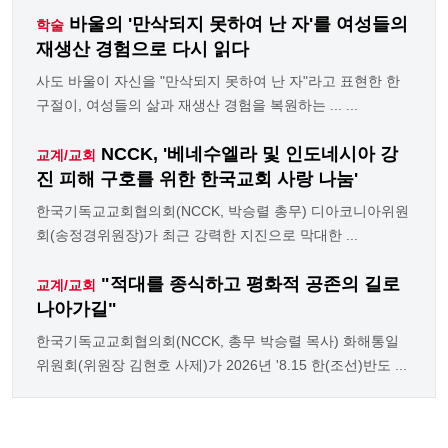
바울의 '만삭되지 못하여 난 자'를 여성들의
학술
재생산 경험으로 다시 읽다
사도 바울이 자신을 "만삭되지 못하여 난 자"라고 표현한 한
구절이, 여성들의 삶과 재생산 경험을 복원하는 ... ...
NCCK, '베네수엘라 및 인도네시아 강
교계/교회
진 피해 구호를 위한 한국교회 사랑 나눔'
한국기독교교회협의회(NCCK, 박승렬 총무) 디아코니아위원
회(송정경위원장)가 최근 강력한 지진으로 막대한 ...
"적대를 종식하고 평화적 공존의 길로
교계/교회
나아가길"
한국기독교교회협의회(NCCK, 총무 박승렬 목사) 화해통일
위원회(위원장 김현호 사제)가 2026년 '8.15 한(조선)반도 ...