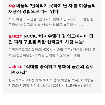
바울의 '만삭되지 못하여 난 자'를 여성들의
학술
재생산 경험으로 다시 읽다
사도 바울이 자신을 "만삭되지 못하여 난 자"라고 표현한 한
구절이, 여성들의 삶과 재생산 경험을 복원하는 ... ...
NCCK, '베네수엘라 및 인도네시아 강
교계/교회
진 피해 구호를 위한 한국교회 사랑 나눔'
한국기독교교회협의회(NCCK, 박승렬 총무) 디아코니아위원
회(송정경위원장)가 최근 강력한 지진으로 막대한 ...
"적대를 종식하고 평화적 공존의 길로
교계/교회
나아가길"
한국기독교교회협의회(NCCK, 총무 박승렬 목사) 화해통일
위원회(위원장 김현호 사제)가 2026년 '8.15 한(조선)반도 ...