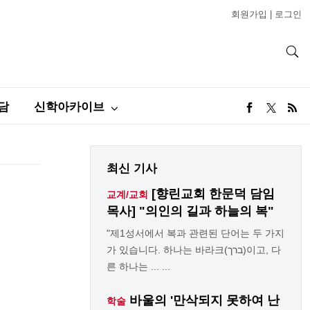
회원가입
|
로그인
담
신학아카이브
최신 기사
[향린교회 한문덕 담임
교계/교회
목사] "의인의 길과 하늘의 복"
"제1성서에서 복과 관련된 단어는 두 가지
가 있습니다. 하나는 바라크(ברך)이고, 다
른 하나는 ... ...
바울의 '만삭되지 못하여 난
학술