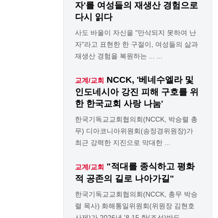
자'를 여성들의 재생산 경험으로
다시 읽다
사도 바울이 자신을 "만삭되지 못하여 난
자"라고 표현한 한 구절이, 여성들의 삶과
재생산 경험을 복원하는 ... ...
NCCK, '베네수엘라 및
교계/교회
인도네시아 강진 피해 구호를 위
한 한국교회 사랑 나눔'
한국기독교교회협의회(NCCK, 박승렬 총
무) 디아코니아위원회(송정경위원장)가
최근 강력한 지진으로 막대한 ...
"적대를 종식하고 평화
교계/교회
적 공존의 길로 나아가길"
한국기독교교회협의회(NCCK, 총무 박승
렬 목사) 화해통일위원회(위원장 김현호
사제)가 2026년 '8.15 한(조선)반도 ...