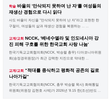
바울의 '만삭되지 못하여 난 자'를 여성들의
학술
재생산 경험으로 다시 읽다
사도 바울이 자신을 "만삭되지 못하여 난 자"라고 표현한 한
구절이, 여성들의 삶과 재생산 경험을 복원하는 ... ...
NCCK, '베네수엘라 및 인도네시아 강
교계/교회
진 피해 구호를 위한 한국교회 사랑 나눔'
한국기독교교회협의회(NCCK, 박승렬 총무) 디아코니아위원
회(송정경위원장)가 최근 강력한 지진으로 막대한 ...
"적대를 종식하고 평화적 공존의 길로
교계/교회
나아가길"
한국기독교교회협의회(NCCK, 총무 박승렬 목사) 화해통일
위원회(위원장 김현호 사제)가 2026년 '8.15 한(조선)반도 ...