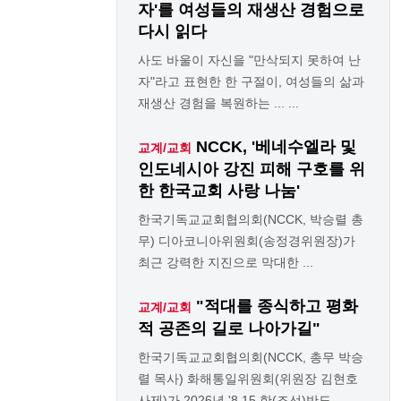
자'를 여성들의 재생산 경험으로
다시 읽다
사도 바울이 자신을 "만삭되지 못하여 난
자"라고 표현한 한 구절이, 여성들의 삶과
재생산 경험을 복원하는 ... ...
NCCK, '베네수엘라 및
교계/교회
인도네시아 강진 피해 구호를 위
한 한국교회 사랑 나눔'
한국기독교교회협의회(NCCK, 박승렬 총
무) 디아코니아위원회(송정경위원장)가
최근 강력한 지진으로 막대한 ...
"적대를 종식하고 평화
교계/교회
적 공존의 길로 나아가길"
한국기독교교회협의회(NCCK, 총무 박승
렬 목사) 화해통일위원회(위원장 김현호
사제)가 2026년 '8.15 한(조선)반도 ...