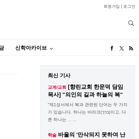
회원가입
|
로그인
담
신학아카이브
최신 기사
[향린교회 한문덕 담임
교계/교회
목사] "의인의 길과 하늘의 복"
"제1성서에서 복과 관련된 단어는 두 가지
가 있습니다. 하나는 바라크(ברך)이고, 다
른 하나는 ... ...
바울의 '만삭되지 못하여 난
학술