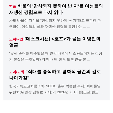
바울의 '만삭되지 못하여 난 자'를 여성들의
학술
재생산 경험으로 다시 읽다
사도 바울이 자신을 "만삭되지 못하여 난 자"라고 표현한 한
구절이, 여성들의 삶과 재생산 경험을 복원하는 ... ...
[데스크시선] <호프>가 묻는 이방인의
오피니언
얼굴
"낯선 존재를 마주했을 때 인간 내면에서 소용돌이치는 감정
의 본질은 무엇일까? 태어나 단 한 번도 백인을 본 ...
"적대를 종식하고 평화적 공존의 길로
교계/교회
나아가길"
한국기독교교회협의회(NCCK, 총무 박승렬 목사) 화해통일
위원회(위원장 김현호 사제)가 2026년 '8.15 한(조선)반도 ...