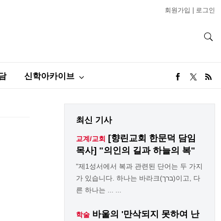
회원가입
|
로그인
담
신학아카이브
최신 기사
[향린교회 한문덕 담임
교계/교회
목사] "의인의 길과 하늘의 복"
"제1성서에서 복과 관련된 단어는 두 가지
가 있습니다. 하나는 바라크(ברך)이고, 다
른 하나는 ... ...
바울의 '만삭되지 못하여 난
학술