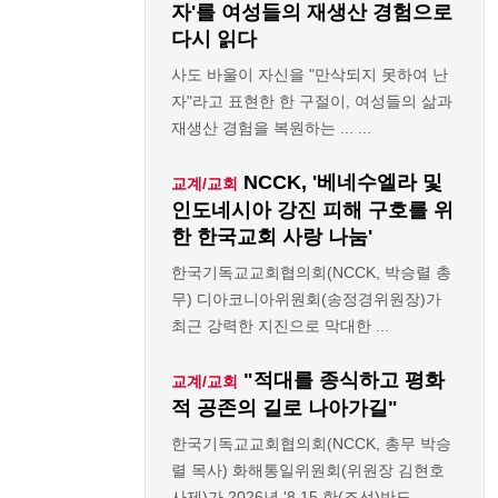
자'를 여성들의 재생산 경험으로
다시 읽다
사도 바울이 자신을 "만삭되지 못하여 난
자"라고 표현한 한 구절이, 여성들의 삶과
재생산 경험을 복원하는 ... ...
NCCK, '베네수엘라 및
교계/교회
인도네시아 강진 피해 구호를 위
한 한국교회 사랑 나눔'
한국기독교교회협의회(NCCK, 박승렬 총
무) 디아코니아위원회(송정경위원장)가
최근 강력한 지진으로 막대한 ...
"적대를 종식하고 평화
교계/교회
적 공존의 길로 나아가길"
한국기독교교회협의회(NCCK, 총무 박승
렬 목사) 화해통일위원회(위원장 김현호
사제)가 2026년 '8.15 한(조선)반도 ...