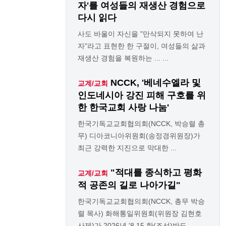
자'를 여성들의 재생산 경험으로
다시 읽다
사도 바울이 자신을 "만삭되지 못하여 난
자"라고 표현한 한 구절이, 여성들의 삶과
재생산 경험을 복원하는 ... ...
NCCK, '베네수엘라 및
교계/교회
인도네시아 강진 피해 구호를 위
한 한국교회 사랑 나눔'
한국기독교교회협의회(NCCK, 박승렬 총
무) 디아코니아위원회(송정경위원장)가
최근 강력한 지진으로 막대한 ...
"적대를 종식하고 평화
교계/교회
적 공존의 길로 나아가길"
한국기독교교회협의회(NCCK, 총무 박승
렬 목사) 화해통일위원회(위원장 김현호
사제)가 2026년 '8.15 한(조선)반도 ...