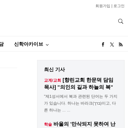
회원가입
|
로그인
담
신학아카이브
최신 기사
[향린교회 한문덕 담임
교계/교회
목사] "의인의 길과 하늘의 복"
"제1성서에서 복과 관련된 단어는 두 가지
가 있습니다. 하나는 바라크(ברך)이고, 다
른 하나는 ... ...
바울의 '만삭되지 못하여 난
학술