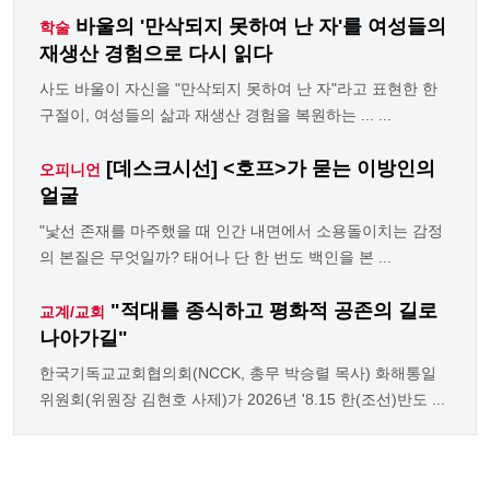
바울의 '만삭되지 못하여 난 자'를 여성들의
학술
재생산 경험으로 다시 읽다
사도 바울이 자신을 "만삭되지 못하여 난 자"라고 표현한 한
구절이, 여성들의 삶과 재생산 경험을 복원하는 ... ...
[데스크시선] <호프>가 묻는 이방인의
오피니언
얼굴
"낯선 존재를 마주했을 때 인간 내면에서 소용돌이치는 감정
의 본질은 무엇일까? 태어나 단 한 번도 백인을 본 ...
"적대를 종식하고 평화적 공존의 길로
교계/교회
나아가길"
한국기독교교회협의회(NCCK, 총무 박승렬 목사) 화해통일
위원회(위원장 김현호 사제)가 2026년 '8.15 한(조선)반도 ...