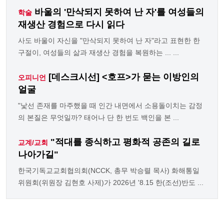
바울의 '만삭되지 못하여 난 자'를 여성들의
학술
재생산 경험으로 다시 읽다
사도 바울이 자신을 "만삭되지 못하여 난 자"라고 표현한 한
구절이, 여성들의 삶과 재생산 경험을 복원하는 ... ...
[데스크시선] <호프>가 묻는 이방인의
오피니언
얼굴
"낯선 존재를 마주했을 때 인간 내면에서 소용돌이치는 감정
의 본질은 무엇일까? 태어나 단 한 번도 백인을 본 ...
"적대를 종식하고 평화적 공존의 길로
교계/교회
나아가길"
한국기독교교회협의회(NCCK, 총무 박승렬 목사) 화해통일
위원회(위원장 김현호 사제)가 2026년 '8.15 한(조선)반도 ...