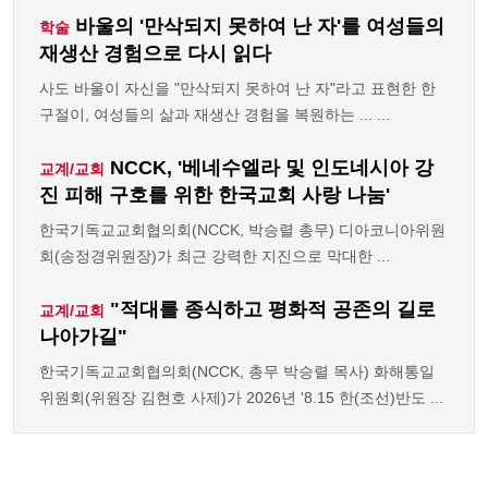
바울의 '만삭되지 못하여 난 자'를 여성들의
학술
재생산 경험으로 다시 읽다
사도 바울이 자신을 "만삭되지 못하여 난 자"라고 표현한 한
구절이, 여성들의 삶과 재생산 경험을 복원하는 ... ...
NCCK, '베네수엘라 및 인도네시아 강
교계/교회
진 피해 구호를 위한 한국교회 사랑 나눔'
한국기독교교회협의회(NCCK, 박승렬 총무) 디아코니아위원
회(송정경위원장)가 최근 강력한 지진으로 막대한 ...
"적대를 종식하고 평화적 공존의 길로
교계/교회
나아가길"
한국기독교교회협의회(NCCK, 총무 박승렬 목사) 화해통일
위원회(위원장 김현호 사제)가 2026년 '8.15 한(조선)반도 ...