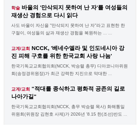
바울의 '만삭되지 못하여 난 자'를 여성들의
학술
재생산 경험으로 다시 읽다
사도 바울이 자신을 "만삭되지 못하여 난 자"라고 표현한 한
구절이, 여성들의 삶과 재생산 경험을 복원하는 ... ...
NCCK, '베네수엘라 및 인도네시아 강
교계/교회
진 피해 구호를 위한 한국교회 사랑 나눔'
한국기독교교회협의회(NCCK, 박승렬 총무) 디아코니아위원
회(송정경위원장)가 최근 강력한 지진으로 막대한 ...
"적대를 종식하고 평화적 공존의 길로
교계/교회
나아가길"
한국기독교교회협의회(NCCK, 총무 박승렬 목사) 화해통일
위원회(위원장 김현호 사제)가 2026년 '8.15 한(조선)반도 ...