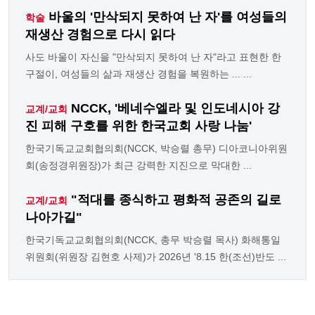
바울의 '만삭되지 못하여 난 자'를 여성들의
학술
재생산 경험으로 다시 읽다
사도 바울이 자신을 "만삭되지 못하여 난 자"라고 표현한 한
구절이, 여성들의 삶과 재생산 경험을 복원하는 ... ...
NCCK, '베네수엘라 및 인도네시아 강
교계/교회
진 피해 구호를 위한 한국교회 사랑 나눔'
한국기독교교회협의회(NCCK, 박승렬 총무) 디아코니아위원
회(송정경위원장)가 최근 강력한 지진으로 막대한 ...
"적대를 종식하고 평화적 공존의 길로
교계/교회
나아가길"
한국기독교교회협의회(NCCK, 총무 박승렬 목사) 화해통일
위원회(위원장 김현호 사제)가 2026년 '8.15 한(조선)반도 ...