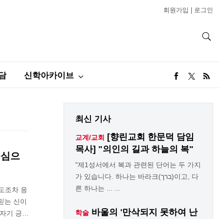
회원가입
|
로그인
담
신학아카이브
최신 기사
[향린교회 한문덕 담임
교계/교회
목사] "의인의 길과 하늘의 복"
중심으
"제1성서에서 복과 관련된 단어는 두 가지
가 있습니다. 하나는 바라크(ברך)이고, 다
른 하나는 ... ...
도조차 응
믿는 신이
바울의 '만삭되지 못하여 난
학술
 자기 긍…