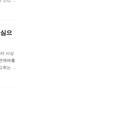
 인간 …
중심으
라 사상
대면예배를
교회는 …