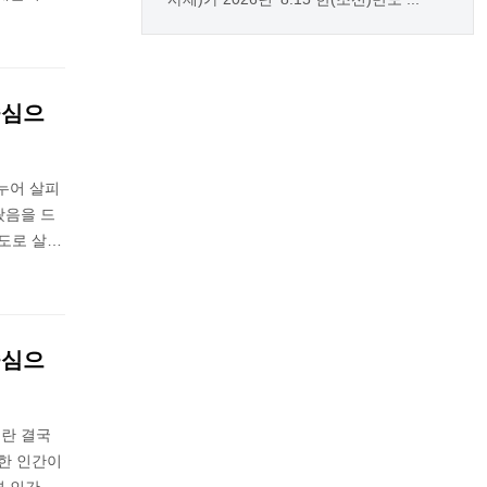
중심으
누어 살피
왔음을 드
도로 살…
중심으
란 결국
한 인간이