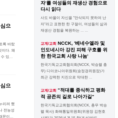
자'를 여성들의 재생산 경험으로
다시 읽다
사도 바울이 자신을 "만삭되지 못하여 난
자"라고 표현한 한 구절이, 여성들의 삶과
중심으
재생산 경험을 복원하는 ... ...
NCCK, '베네수엘라 및
교계/교회
토록 바랐
인도네시아 강진 피해 구호를 위
것이다. 왜
한 한국교회 사랑 나눔'
 수 있…
한국기독교교회협의회(NCCK, 박승렬 총
무) 디아코니아위원회(송정경위원장)가
최근 강력한 지진으로 막대한 ...
중심으
"적대를 종식하고 평화
교계/교회
적 공존의 길로 나아가길"
누리려 했
한국기독교교회협의회(NCCK, 총무 박승
나 전능성
렬 목사) 화해통일위원회(위원장 김현호
 때문이…
사제)가 2026년 '8.15 한(조선)반도 ...