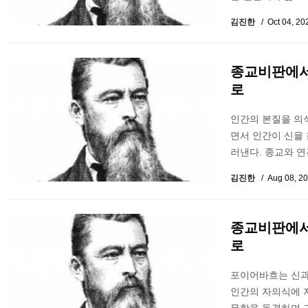
김진한
Oct 04, 2
종교비판에서
로
인간의 본질을 의
면서 인간이 신을
러낸다. 종교와 
김진한
Aug 08, 2
종교비판에서
로
포이어바흐는 신과
인간의 자의식에 