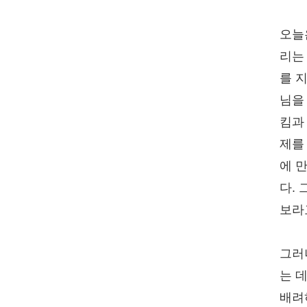
오늘
리는
를 
님을
킴과
제를
에 
다.
보라
그러
는 
배려