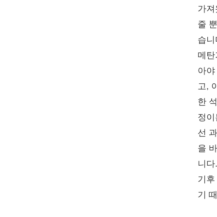
가져
줄 
습니
메탄
아야
고,
한 
정이
선 
을 
니다
기후
기 