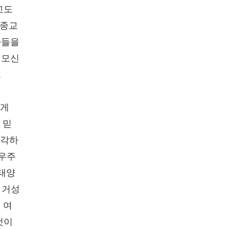
교도
 종교
자들을
 모신
.
렇게
 믿
생각하
"우주
 태양
 거성
 여
것이