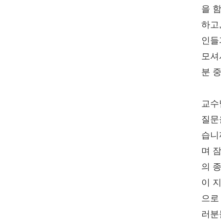
을 
하고
인들
모셔
분 
교수
질문
습니
며 
의 
이 
으로
러분