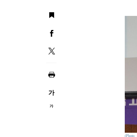
가
가
(Phot