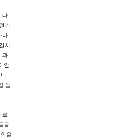
기다
활절기
하나
연결시
 과
그 안
습니
잘 돌
따르
체들을
리함을