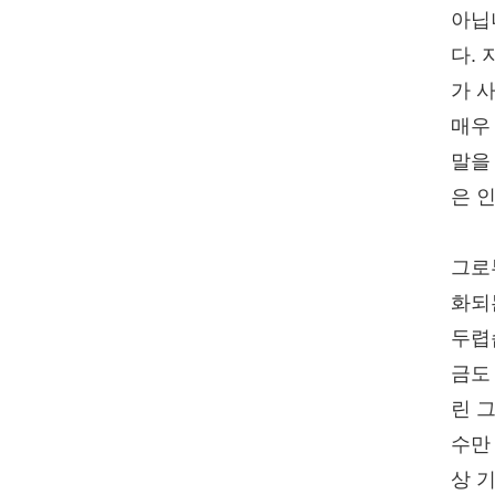
아닙
다. 
가 
매우
말을
은 
그로
화되
두렵
금도
린 
수만
상 