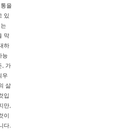
고통을
고 있
리는
을 막
확대하
가능
, 가
최우
의 삶
 것입
지만,
 것이
니다.