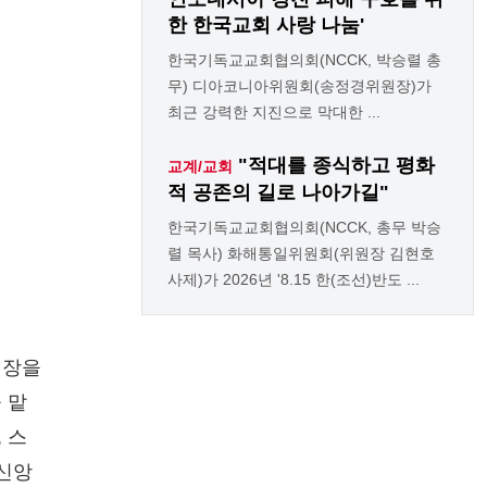
한 한국교회 사랑 나눔'
한국기독교교회협의회(NCCK, 박승렬 총
무) 디아코니아위원회(송정경위원장)가
최근 강력한 지진으로 막대한 ...
"적대를 종식하고 평화
교계/교회
적 공존의 길로 나아가길"
한국기독교교회협의회(NCCK, 총무 박승
렬 목사) 화해통일위원회(위원장 김현호
사제)가 2026년 '8.15 한(조선)반도 ...
회장을
 맡
 스
 신앙