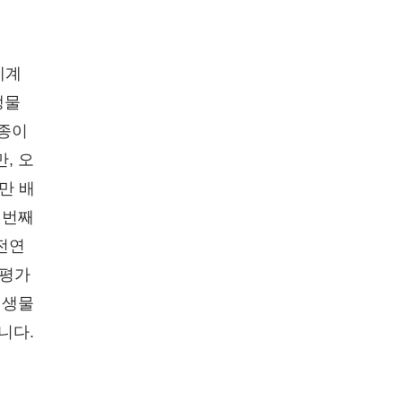
세계
생물
물종이
, 오
만 배
섯번째
전연
 평가
 생물
니다.