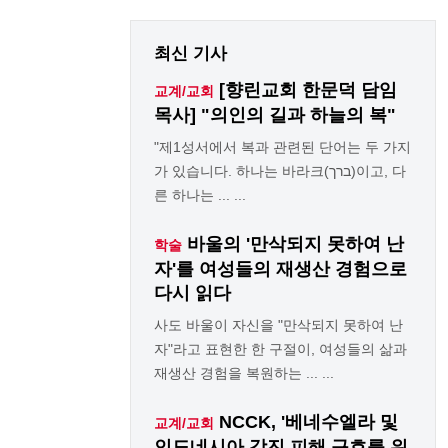
최신 기사
[향린교회 한문덕 담임
교계/교회
목사] "의인의 길과 하늘의 복"
"제1성서에서 복과 관련된 단어는 두 가지
가 있습니다. 하나는 바라크(ברך)이고, 다
른 하나는 ... ...
바울의 '만삭되지 못하여 난
학술
자'를 여성들의 재생산 경험으로
다시 읽다
사도 바울이 자신을 "만삭되지 못하여 난
자"라고 표현한 한 구절이, 여성들의 삶과
재생산 경험을 복원하는 ... ...
NCCK, '베네수엘라 및
교계/교회
인도네시아 강진 피해 구호를 위