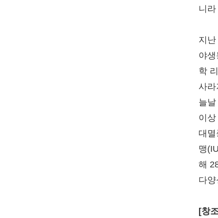
니라
지난
야생
학 리
사라
늘날
이상
대멸
맹(I
해 
다양
[창