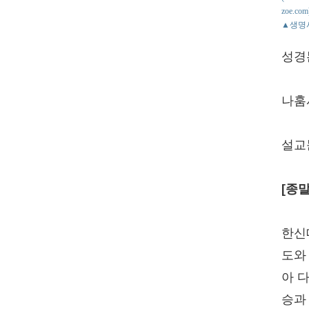
zoe.com
▲생명
성경
나훔서
설교
[종
한신
도와
아 
승과