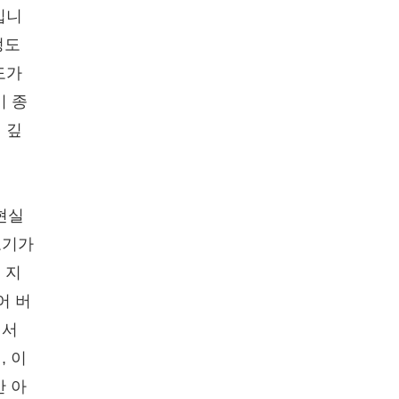
입니
정도
도가
기 종
 깊
현실
보기가
 지
어 버
에서
, 이
만 아