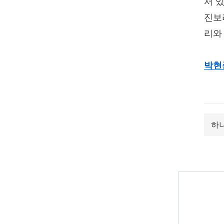
서 
진보
리와
박현
하