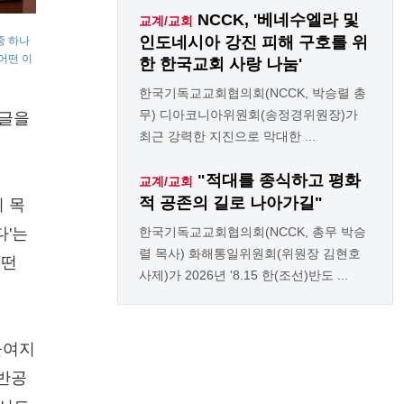
NCCK, '베네수엘라 및
교계/교회
인도네시아 강진 피해 구호를 위
중 하나
어떤 이
한 한국교회 사랑 나눔'
한국기독교교회협의회(NCCK, 박승렬 총
무) 디아코니아위원회(송정경위원장)가
 글을
최근 강력한 지진으로 막대한 ...
"적대를 종식하고 평화
교계/교회
적 공존의 길로 나아가길"
뒤 목
한국기독교교회협의회(NCCK, 총무 박승
다'는
렬 목사) 화해통일위원회(위원장 김현호
어떤
사제)가 2026년 '8.15 한(조선)반도 ...
들여지
 반공