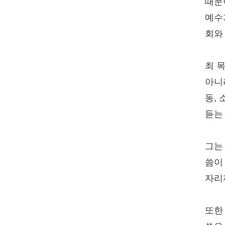
때문
예수
회와
최 
아니
동,
듣는
그는
씀이
자리
또한