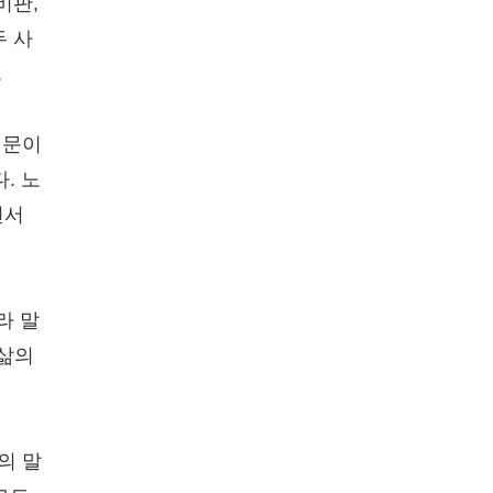
비판,
두 사
.
때문이
. 노
면서
라 말
 삶의
의 말