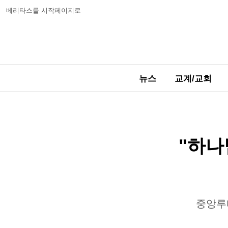
베리타스를 시작페이지로
뉴스
교계/교회
"하나
중앙루