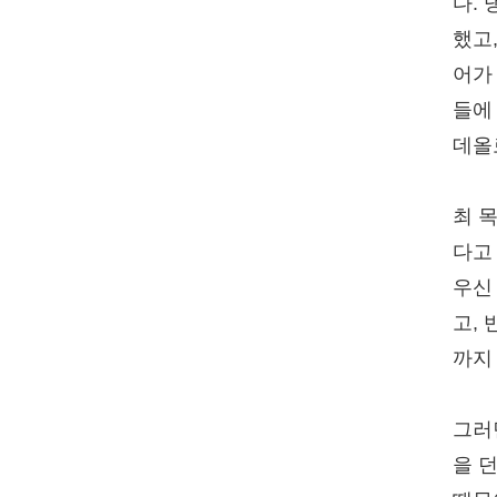
다.
했고
어가
들에
데올
최 
다고
우신
고,
까지
그러
을 