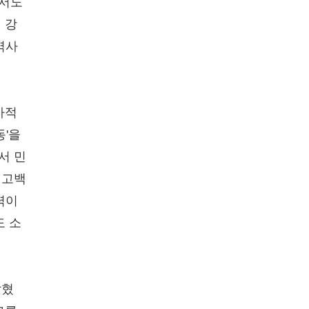
에서도
 강
역사
사적
동'을
서 민
 고백
력이
도 소
밝혔