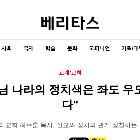
사회
국제
학술
문화
오피니언
기획/대
교계/교회
님 나라의 정치색은 좌도 우
다"
터교회 최주훈 목사, 설교와 정치의 관계 성찰하는 