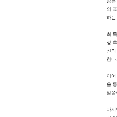
씀은
의 
하는
최 
정 
신의
한다
이어
을 
말씀
마지