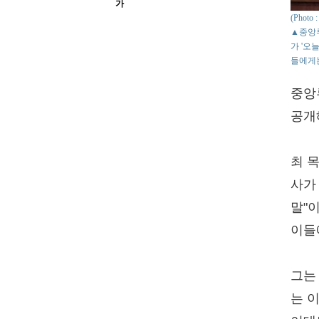
가
(Phot
▲중앙루
가 '오
들에게는
중앙
공개
최 
사가
말"
이들
그는
는 