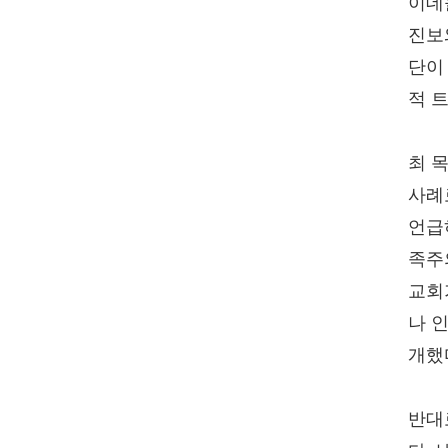
이데
진보
단이
적 
최 
사례
언급
족주
교회
나 
개했
반대