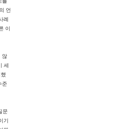
교를
의 언
 사례
른 이
 않
이 세
여했
수준
질문
트이기