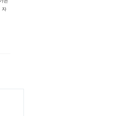
군가는
 자