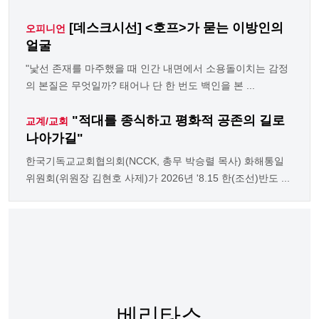
[데스크시선] <호프>가 묻는 이방인의
오피니언
얼굴
"낯선 존재를 마주했을 때 인간 내면에서 소용돌이치는 감정
의 본질은 무엇일까? 태어나 단 한 번도 백인을 본 ...
"적대를 종식하고 평화적 공존의 길로
교계/교회
나아가길"
한국기독교교회협의회(NCCK, 총무 박승렬 목사) 화해통일
위원회(위원장 김현호 사제)가 2026년 '8.15 한(조선)반도 ...
베리타스