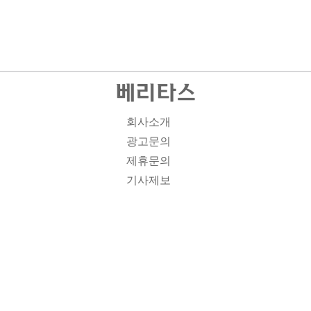
회사소개
광고문의
제휴문의
기사제보
개인정보취급방침
주소1: 서울시 종로구 대학로 19, 기독교회관 1012A호 인
터넷신문등록번호 : 서울 아00701 | 등록일 : 2008.11.12 |
제호 : 베리타스 | 발행인-편집인: 김진한 | 청소년보호책임