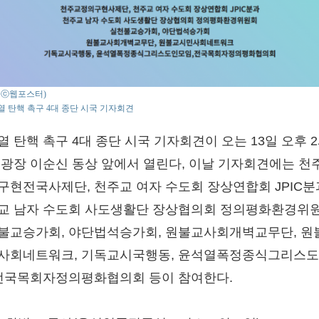
o : ⓒ웹포스터)
 탄핵 촉구 4대 종단 시국 기자회견
열 탄핵 촉구 4대 종단 시국 기자회견이 오는 13일 오후 2
 광장 이순신 동상 앞에서 열린다, 이날 기자회견에는 천
구현전국사제단, 천주교 여자 수도회 장상연합회 JPIC분
교 남자 수도회 사도생활단 장상협의회 정의평화환경위원
불교승가회, 야단법석승가회, 원불교사회개벽교무단, 원
사회네트워크, 기독교시국행동, 윤석열폭정종식그리스
 전국목회자정의평화협의회 등이 참여한다.