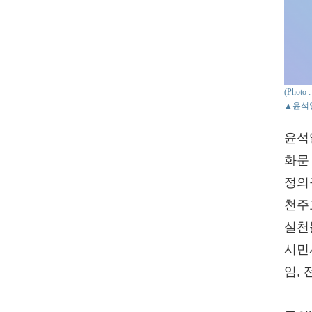
(Phot
▲윤석열
윤석
화문
정의
천주
실천
시민
임,