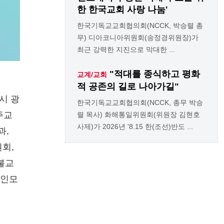
한 한국교회 사랑 나눔'
한국기독교교회협의회(NCCK, 박승렬 총
무) 디아코니아위원회(송정경위원장)가
최근 강력한 지진으로 막대한 ...
"적대를 종식하고 평화
교계/교회
적 공존의 길로 나아가길"
시 광
한국기독교교회협의회(NCCK, 총무 박승
주교
렬 목사) 화해통일위원회(위원장 김현호
사제)가 2026년 '8.15 한(조선)반도 ...
과,
회,
불교
도인모