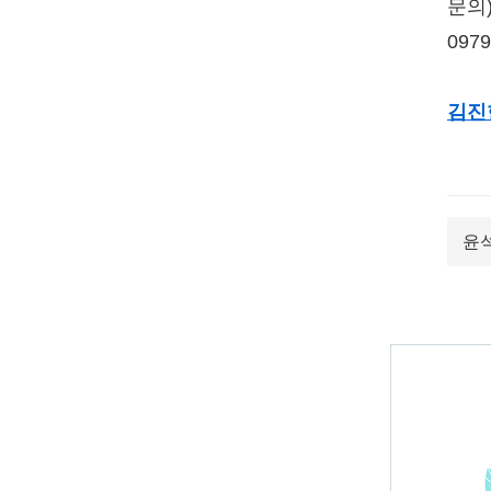
문의
0979
김진
윤