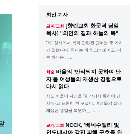
최신 기사
[향린교회 한문덕 담임
교계/교회
목사] "의인의 길과 하늘의 복"
"제1성서에서 복과 관련된 단어는 두 가지
가 있습니다. 하나는 바라크(ברך)이고, 다
른 하나는 ... ...
바울의 '만삭되지 못하여 난
학술
자'를 여성들의 재생산 경험으로
다시 읽다
사도 바울이 자신을 "만삭되지 못하여 난
자"라고 표현한 한 구절이, 여성들의 삶과
재생산 경험을 복원하는 ... ...
NCCK, '베네수엘라 및
교계/교회
인도네시아 강진 피해 구호를 위