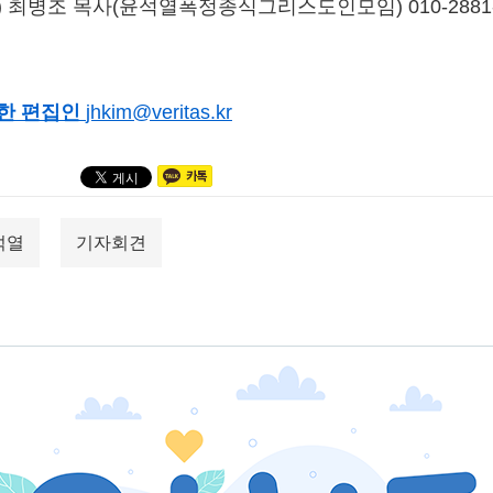
) 최병조 목사(윤석열폭정종식그리스도인모임) 010-2881
한 편집인
jhkim@veritas.kr
석열
기자회견