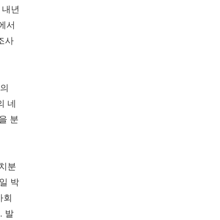
 내년
홀에서
문조사
회의
의 네
을 분
정치분
일 박
사회
 발