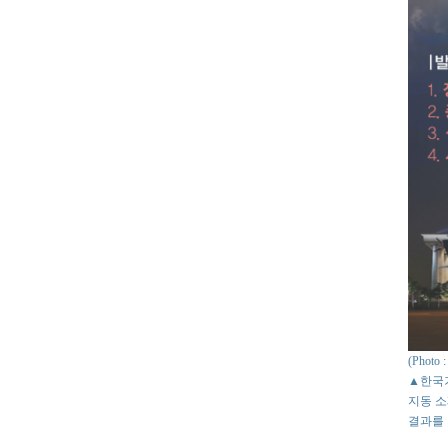
(Phot
▲한국기
지동 소
결과를 