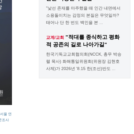
"낯선 존재를 마주했을 때 인간 내면에서
소용돌이치는 감정의 본질은 무엇일까?
태어나 단 한 번도 백인을 본 ...
"적대를 종식하고 평화
교계/교회
적 공존의 길로 나아가길"
한국기독교교회협의회(NCCK, 총무 박승
렬 목사) 화해통일위원회(위원장 김현호
사제)가 2026년 '8.15 한(조선)반도 ...
 서울 연
설문조사