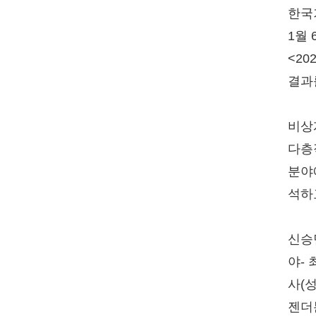
한국
1월
<2
결과
비상
다층
분야
석하
신승
야-
사(
젠더