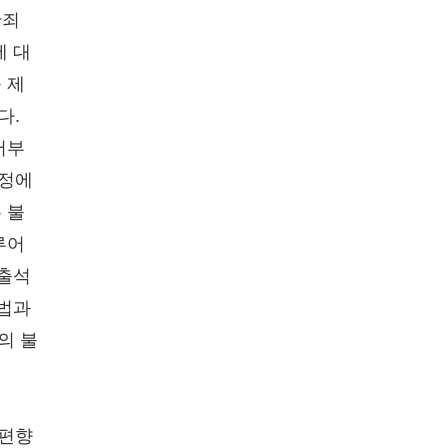
란죄
에 대
 제
다.
서부
과정에
 불
루어
 출석
헌법과
의 불
 편향