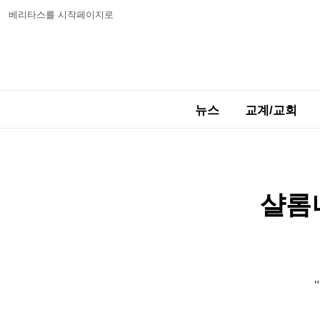
베리타스를 시작페이지로
뉴스
교계/교회
샬롬나