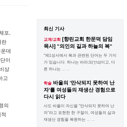
최신 기사
체포,
[향린교회 한문덕 담임
교계/교회
내란
목사] "의인의 길과 하늘의 복"
가운데
"제1성서에서 복과 관련된 단어는 두 가지
판단이
가 있습니다. 하나는 바라크(ברך)이고, 다
 비상
른 하나는 ... ...
하고
바울의 '만삭되지 못하여 난
학술
자'를 여성들의 재생산 경험으로
다시 읽다
통령의
사도 바울이 자신을 "만삭되지 못하여 난
자"라고 표현한 한 구절이, 여성들의 삶과
법적
재생산 경험을 복원하는 ... ...