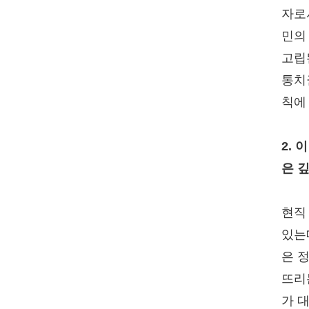
자로
민의
고립
통치
칙에
2.
은 
현직
있는
은 
뜨리
가 