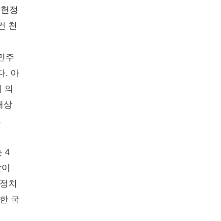
 헌정
건 천
 민주
다. 아
 의
대상
.
 4
말이
 정치
한 국