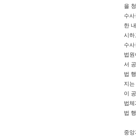
을 
수사
한 
시하
수사
법원
서 
법 
지는
이 
법체
법 
중앙