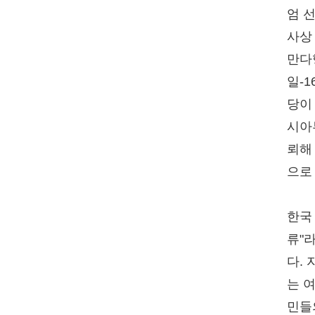
엄 
사상
만다행
일-
당이 
시아
뢰해 
으로
한국
류"
다.
는 
민들