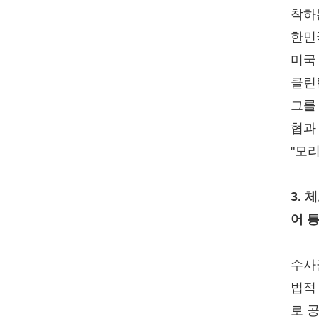
착하
한민
미국
클린
그를
협과
"모
3.
어 
수사
법적
로 