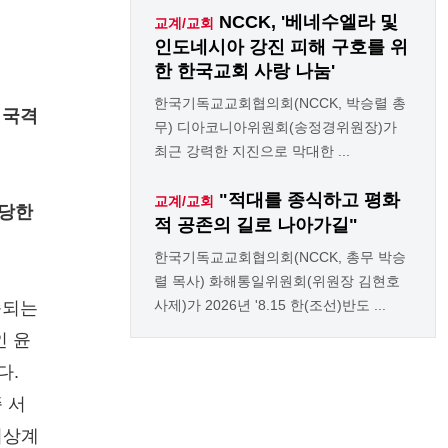
NCCK, '베네수엘라 및
교계/교회
인도네시아 강진 피해 구호를 위
한 한국교회 사랑 나눔'
한국기독교교회협의회(NCCK, 박승렬 총
 국격
무) 디아코니아위원회(송정경위원장)가
최근 강력한 지진으로 막대한 ...
"적대를 종식하고 평화
교계/교회
정당한
적 공존의 길로 나아가길"
한국기독교교회협의회(NCCK, 총무 박승
렬 목사) 화해통일위원회(위원장 김현호
사제)가 2026년 '8.15 한(조선)반도 ...
속되는
인 윤
다.
 서
비상계