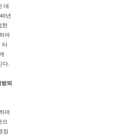
간 대
40년
범한
위하여
 타
게
진다.
석방되
대하여
관으
영장