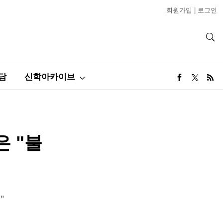
회원가입
|
로그인
담
신학아카이브
은 "불
"