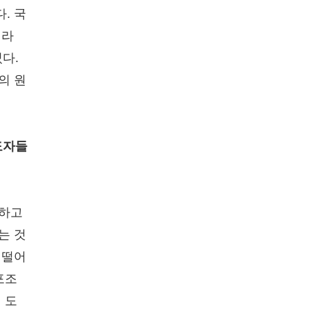
. 국
니라
다.
의 원
도자들
비하고
는 것
 떨어
포조
 도