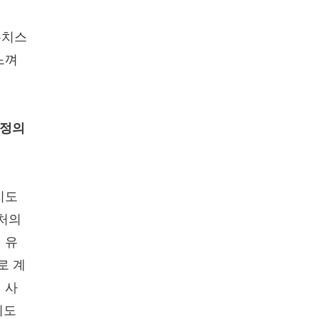
수치스
느껴
추정의
지도
수처의
 유
로 계
 사
지도