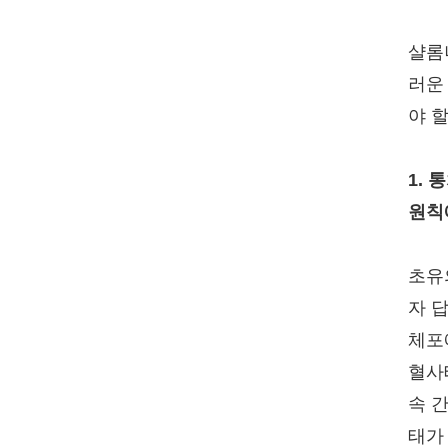
샬롬
러운
야 
1.
원칙
초유
자 
체포
혈사
속 
태가