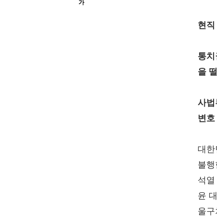
가
현직
통치
을 
사법
변호
대한
불행한
석열
윤 
울구