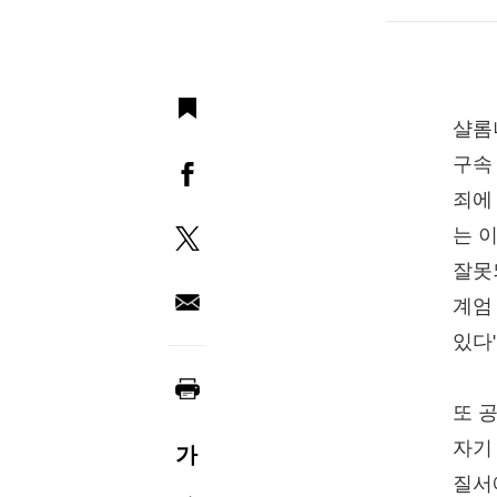
샬롬
구속
죄에
는 
잘못
계엄
있다
또 
자기
가
질서