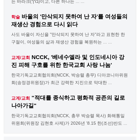
는 바라크(ברך)이고, 다른 하나는 ... ...
바울의 '만삭되지 못하여 난 자'를 여성들의
학술
재생산 경험으로 다시 읽다
사도 바울이 자신을 "만삭되지 못하여 난 자"라고 표현한 한
구절이, 여성들의 삶과 재생산 경험을 복원하는 ... ...
NCCK, '베네수엘라 및 인도네시아 강
교계/교회
진 피해 구호를 위한 한국교회 사랑 나눔'
한국기독교교회협의회(NCCK, 박승렬 총무) 디아코니아위원
회(송정경위원장)가 최근 강력한 지진으로 막대한 ...
"적대를 종식하고 평화적 공존의 길로
교계/교회
나아가길"
한국기독교교회협의회(NCCK, 총무 박승렬 목사) 화해통일
위원회(위원장 김현호 사제)가 2026년 '8.15 한(조선)반도 ...