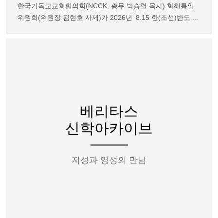
한국기독교교회협의회(NCCK, 총무 박승렬 목사) 화해통일
위원회(위원장 김현호 사제)가 2026년 '8.15 한(조선)반도 ...
베리타스
신학아카이브
지성과 영성의 만남