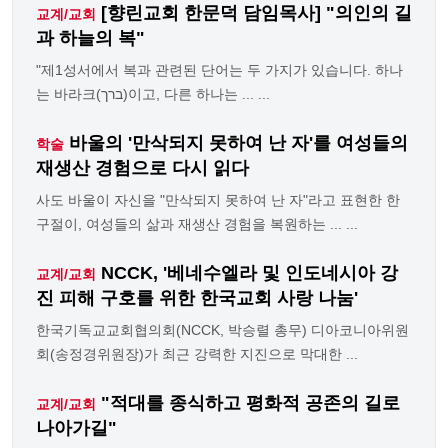
[향린교회 한문덕 담임목사] "의인의 길
교계/교회
과 하늘의 복"
"제1성서에서 복과 관련된 단어는 두 가지가 있습니다. 하나
는 바라크(ברך)이고, 다른 하나는 ... ...
바울의 '만삭되지 못하여 난 자'를 여성들의
학술
재생산 경험으로 다시 읽다
사도 바울이 자신을 "만삭되지 못하여 난 자"라고 표현한 한
구절이, 여성들의 삶과 재생산 경험을 복원하는 ... ...
NCCK, '베네수엘라 및 인도네시아 강
교계/교회
진 피해 구호를 위한 한국교회 사랑 나눔'
한국기독교교회협의회(NCCK, 박승렬 총무) 디아코니아위원
회(송정경위원장)가 최근 강력한 지진으로 막대한 ...
"적대를 종식하고 평화적 공존의 길로
교계/교회
나아가길"