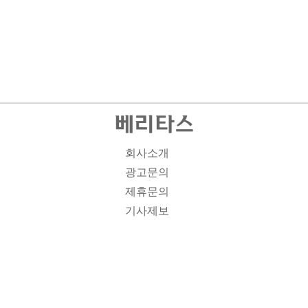
회사소개
광고문의
제휴문의
기사제보
개인정보취급방침
주소1: 서울시 종로구 대학로 19, 기독교회관 1012A호 인