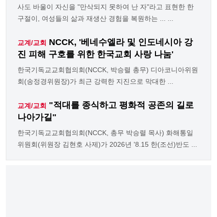
사도 바울이 자신을 "만삭되지 못하여 난 자"라고 표현한 한
구절이, 여성들의 삶과 재생산 경험을 복원하는 ... ...
NCCK, '베네수엘라 및 인도네시아 강
교계/교회
진 피해 구호를 위한 한국교회 사랑 나눔'
한국기독교교회협의회(NCCK, 박승렬 총무) 디아코니아위원
회(송정경위원장)가 최근 강력한 지진으로 막대한 ...
"적대를 종식하고 평화적 공존의 길로
교계/교회
나아가길"
한국기독교교회협의회(NCCK, 총무 박승렬 목사) 화해통일
위원회(위원장 김현호 사제)가 2026년 '8.15 한(조선)반도 ...