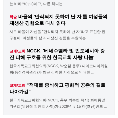
는 바라크(ברך)이고, 다른 하나는 ... ...
바울의 '만삭되지 못하여 난 자'를 여성들의
학술
재생산 경험으로 다시 읽다
사도 바울이 자신을 "만삭되지 못하여 난 자"라고 표현한 한
구절이, 여성들의 삶과 재생산 경험을 복원하는 ... ...
NCCK, '베네수엘라 및 인도네시아 강
교계/교회
진 피해 구호를 위한 한국교회 사랑 나눔'
한국기독교교회협의회(NCCK, 박승렬 총무) 디아코니아위원
회(송정경위원장)가 최근 강력한 지진으로 막대한 ...
"적대를 종식하고 평화적 공존의 길로
교계/교회
나아가길"
한국기독교교회협의회(NCCK, 총무 박승렬 목사) 화해통일
위원회(위원장 김현호 사제)가 2026년 '8.15 한(조선)반도 ...