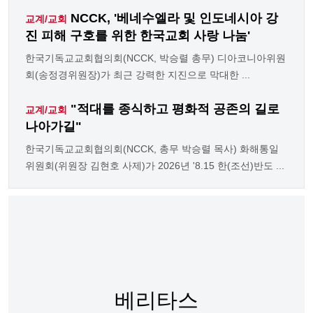
NCCK, '베네수엘라 및 인도네시아 강
교계/교회
진 피해 구호를 위한 한국교회 사랑 나눔'
한국기독교교회협의회(NCCK, 박승렬 총무) 디아코니아위원
회(송정경위원장)가 최근 강력한 지진으로 막대한 ...
"적대를 종식하고 평화적 공존의 길로
교계/교회
나아가길"
한국기독교교회협의회(NCCK, 총무 박승렬 목사) 화해통일
위원회(위원장 김현호 사제)가 2026년 '8.15 한(조선)반도 ...
베리타스