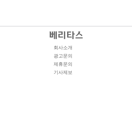
회사소개
광고문의
제휴문의
기사제보
개인정보취급방침
주소1: 서울시 종로구 대학로 19, 기독교회관 1012A호 인
터넷신문등록번호 : 서울 아00701 | 등록일 : 2008.11.12 |
제호 : 베리타스 | 발행인-편집인: 김진한 | 청소년보호책임
자 : 이민애 | 베리타스의 모든 콘텐츠(기사)는 저작권법의