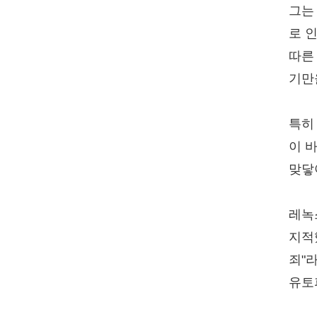
그는
로 
따른
기만
특히
이 
맞닿
레녹
지적
죄"
유토