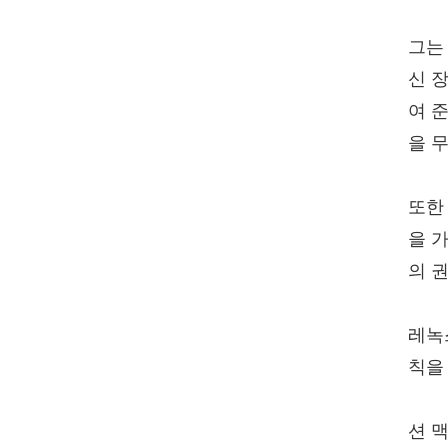
그는
신 
여 
을 
또한
을 
의 
레녹
칙을
션 