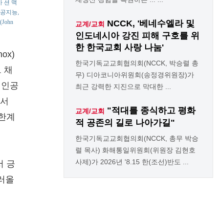
 션 맥
 인공지능,
NCCK, '베네수엘라 및
John
교계/교회
인도네시아 강진 피해 구호를 위
한 한국교회 사랑 나눔'
ox)
한국기독교교회협의회(NCCK, 박승렬 총
브 채
무) 디아코니아위원회(송정경위원장)가
, 인공
최근 강력한 지진으로 막대한 ...
에서
"적대를 종식하고 평화
교계/교회
요한계
적 공존의 길로 나아가길"
한국기독교교회협의회(NCCK, 총무 박승
렬 목사) 화해통일위원회(위원장 김현호
사제)가 2026년 '8.15 한(조선)반도 ...
서 긍
불러올