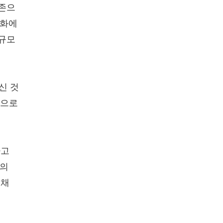
의존으
동화에
대규모
신 것
적으로
다고
간의
 채