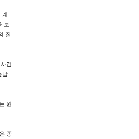
 계
을 보
의 질
 사건
늘날
는 원
은 종