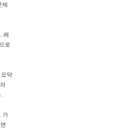
문제
. 레
책으로
 요약
상의
.
 가
으면