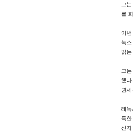
그는
를 
이번
녹스
읽는
그는
했다
권세
레녹
득한
신자