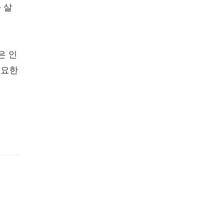
 살
은 인
 요한