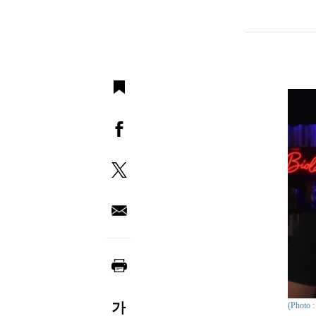
가
(Phot