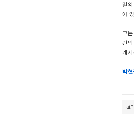
말의
아 
그는
간의
계시
박현
ai