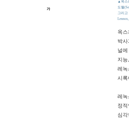
▲옥스퍼
도웰(Se
가
그리고 
Lennox
옥스퍼
박사가
널에 
지능
레녹
시록
레녹
정적
심각