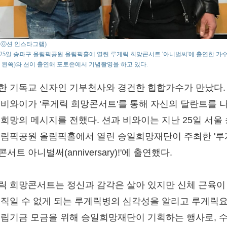
o : ⓒ션 인스타그램)
25일 송파구 올림픽공원 올림픽홀에 열린 루게릭 희망콘서트 '아니벌써'에 출연한 가
 왼쪽)와 션이 출연해 포토존에서 기념촬영을 하고 있다.
한 기독교 신자인 기부천사와 경건한 힙합가수가 만났다.
 비와이가 '루게릭 희망콘서트'를 통해 자신의 달란트를 
 희망의 메시지를 전했다. 션과 비와이는 지난 25일 서울
올림픽공원 올림픽홀에서 열린 승일희망재단이 주최한 '
서트 아니벌써(anniversary)!'에 출연했다.
릭 희망콘서트는 정신과 감각은 살아 있지만 신체 근육이
움직일 수 없게 되는 루게릭병의 심각성을 알리고 루게릭
건립기금 모금을 위해 승일희망재단이 기획하는 행사로, 