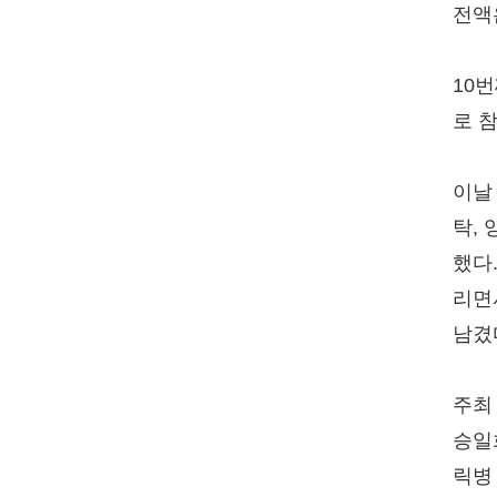
전액
10
로 
이날
탁,
했다
리면
남겼
주최
승일
릭병