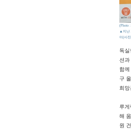
(Phot
▲지난 
이(사진
독실
션과
함께
구 
희망콘
루게
해 
원 