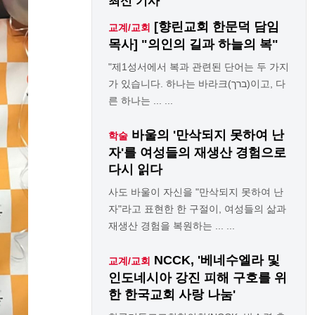
최신 기사
[향린교회 한문덕 담임
교계/교회
목사] "의인의 길과 하늘의 복"
"제1성서에서 복과 관련된 단어는 두 가지
가 있습니다. 하나는 바라크(ברך)이고, 다
른 하나는 ... ...
바울의 '만삭되지 못하여 난
학술
자'를 여성들의 재생산 경험으로
다시 읽다
사도 바울이 자신을 "만삭되지 못하여 난
자"라고 표현한 한 구절이, 여성들의 삶과
재생산 경험을 복원하는 ... ...
NCCK, '베네수엘라 및
교계/교회
인도네시아 강진 피해 구호를 위
한 한국교회 사랑 나눔'