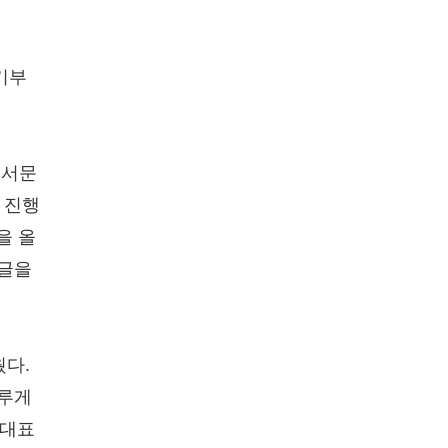
기부
 서문
 진행
을 올
 글을
웠다.
 루게
 대표