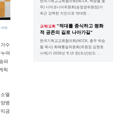
한국기독교교회협의회(NCCK, 박승렬 총
무) 디아코니아위원회(송정경위원장)가
최근 강력한 지진으로 막대한 ...
"적대를 종식하고 평화
교계/교회
수 비와
적 공존의 길로 나아가길"
한국기독교교회협의회(NCCK, 총무 박승
 가수
렬 목사) 화해통일위원회(위원장 김현호
나누며
사제)가 2026년 '8.15 한(조선)반도 ...
 송파
루게릭
 소멸
요양병
수익금