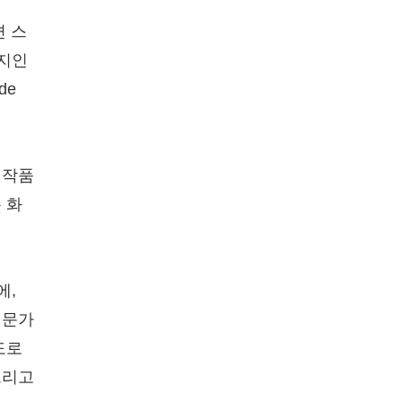
면 스
심지인
de
 작품
 화
에,
전문가
도로
그리고