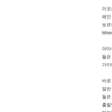
이곳
페인 
보르하
Mis
아마
들은
가이
바로
일반
들은
출발