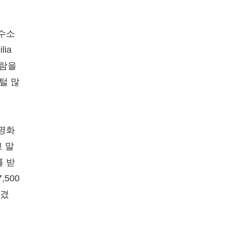
 수소
ia
사람을
털 많
 명화
고 말
를 받
,500
챙겼