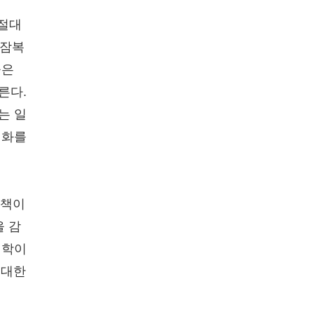
 절대
 잠복
들은
른다.
는 일
대화를
 책이
을 감
신학이
 대한