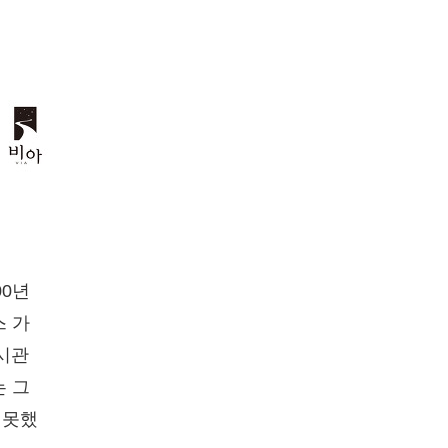
00년
스 가
가시관
는 그
 못했