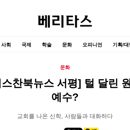
사회
국제
학술
문화
오피니언
기획/대
문화
리스찬북뉴스 서평] 털 달린 
예수?
교회를 나온 신학, 사람들과 대화하다