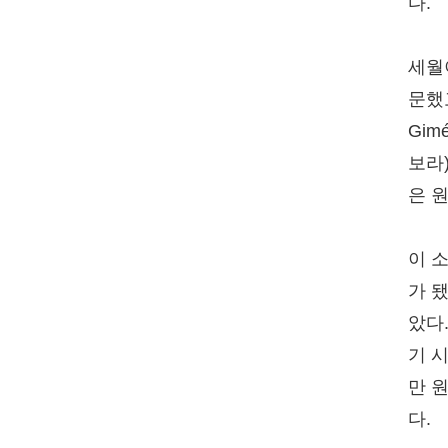
다.
세월
문했고
Gim
보라
은 
이 
가 됐
았다
기 시
만 
다.