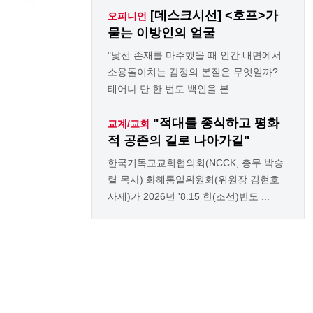
[데스크시선] <호프>가
오피니언
묻는 이방인의 얼굴
"낯선 존재를 마주했을 때 인간 내면에서
소용돌이치는 감정의 본질은 무엇일까?
태어나 단 한 번도 백인을 본 ...
"적대를 종식하고 평화
교계/교회
적 공존의 길로 나아가길"
한국기독교교회협의회(NCCK, 총무 박승
렬 목사) 화해통일위원회(위원장 김현호
사제)가 2026년 '8.15 한(조선)반도 ...