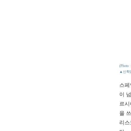
(Photo
▲신학을
스페인
이 
르시아
을 
리스