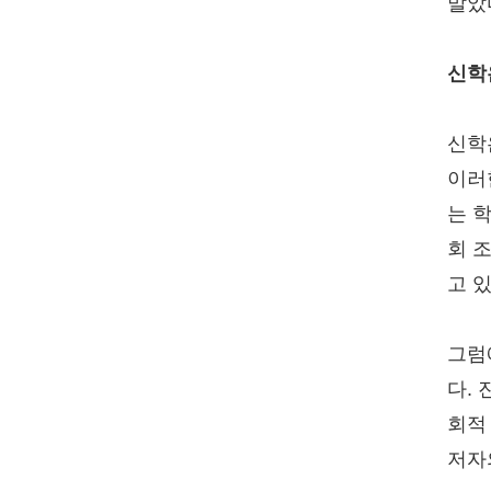
말았
신학
신학
이러
는 
회 
고 있
그럼
다.
회적
저자