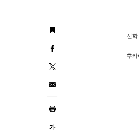
신학
후카이
가