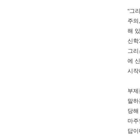
"그
주의
해 
신학
그리
에 
시작해
부제
말하
당해
마주
답이