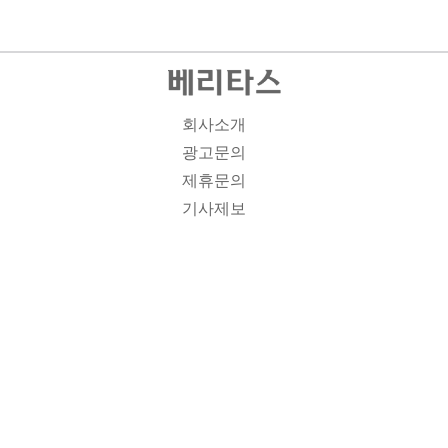
회사소개
광고문의
제휴문의
기사제보
개인정보취급방침
주소1: 서울시 종로구 대학로 19, 기독교회관 1012A호 인
터넷신문등록번호 : 서울 아00701 | 등록일 : 2008.11.12 |
제호 : 베리타스 | 발행인-편집인: 김진한 | 청소년보호책임
자 : 이민애 | 베리타스의 모든 콘텐츠(기사)는 저작권법의
보호를 받는 바, 무단전재, 복사, 배포 등을 금합니다. [콘텐
츠 문의] Tel : 02-3673-3927 l Fax : 02-6280-1799