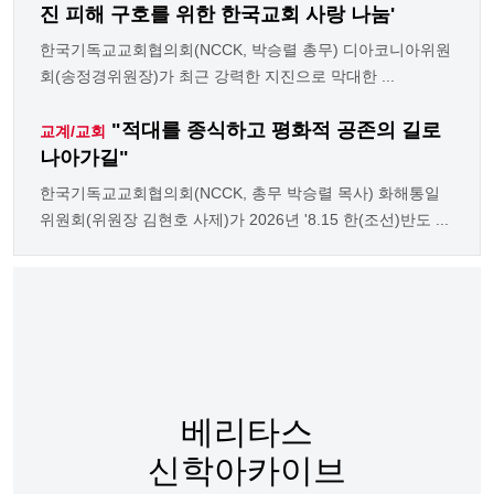
진 피해 구호를 위한 한국교회 사랑 나눔'
한국기독교교회협의회(NCCK, 박승렬 총무) 디아코니아위원
회(송정경위원장)가 최근 강력한 지진으로 막대한 ...
"적대를 종식하고 평화적 공존의 길로
교계/교회
나아가길"
한국기독교교회협의회(NCCK, 총무 박승렬 목사) 화해통일
위원회(위원장 김현호 사제)가 2026년 '8.15 한(조선)반도 ...
베리타스
신학아카이브