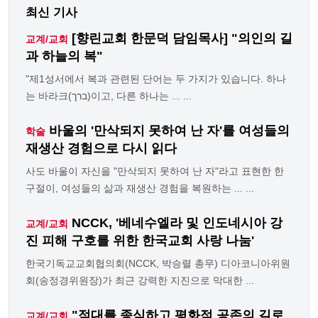
최신 기사
[향린교회 한문덕 담임목사] "의인의 길
교계/교회
과 하늘의 복"
"제1성서에서 복과 관련된 단어는 두 가지가 있습니다. 하나
는 바라크(ברך)이고, 다른 하나는 ... ...
바울의 '만삭되지 못하여 난 자'를 여성들의
학술
재생산 경험으로 다시 읽다
사도 바울이 자신을 "만삭되지 못하여 난 자"라고 표현한 한
구절이, 여성들의 삶과 재생산 경험을 복원하는 ... ...
NCCK, '베네수엘라 및 인도네시아 강
교계/교회
진 피해 구호를 위한 한국교회 사랑 나눔'
한국기독교교회협의회(NCCK, 박승렬 총무) 디아코니아위원
회(송정경위원장)가 최근 강력한 지진으로 막대한 ...
"적대를 종식하고 평화적 공존의 길로
교계/교회