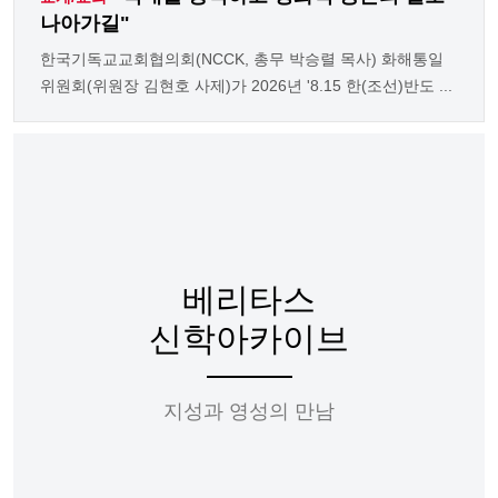
나아가길"
한국기독교교회협의회(NCCK, 총무 박승렬 목사) 화해통일
위원회(위원장 김현호 사제)가 2026년 '8.15 한(조선)반도 ...
베리타스
신학아카이브
지성과 영성의 만남